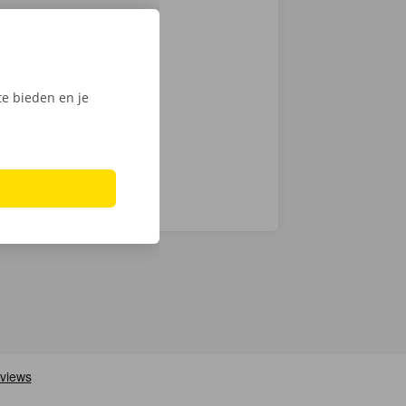
 je een
 op weg: kies
nt klaar om te
e bieden en je