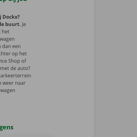
j Dockx?
de buurt.
Je
t het
lwagen
m dan een
chter op het
vice Shop of
r met de auto?
parkeerterrein
m weer naar
elwagen
agens