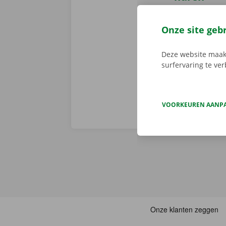
Reserveer 24/
camionette, d
Onze site geb
je afhaalpunt
vertrekken. 
Deze website maakt
surfervaring te ve
VOORKEUREN AANP