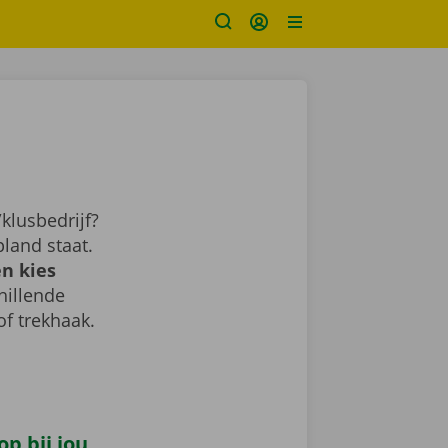
klusbedrijf?
land staat.
n kies
chillende
of trekhaak.
p bij jou