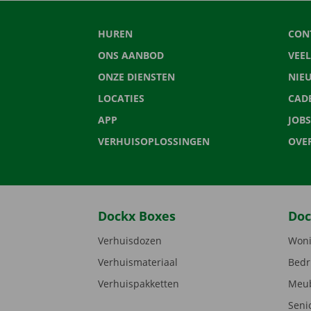
HUREN
CON
ONS AANBOD
VEE
ONZE DIENSTEN
NIE
LOCATIES
CAD
APP
JOBS
VERHUISOPLOSSINGEN
OVE
Dockx Boxes
Doc
Verhuisdozen
Woni
Verhuismateriaal
Bedr
Verhuispakketten
Meub
Seni