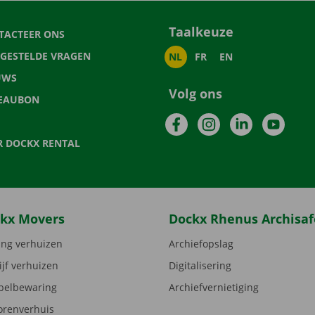
Taalkeuze
TACTEER ONS
LGESTELDE VRAGEN
NL
FR
EN
UWS
Volg ons
EAUBON
Facebook
Instagram
LinkedIn
YouTu
R DOCKX RENTAL
kx Movers
Dockx Rhenus Archisaf
ng verhuizen
Archiefopslag
ijf verhuizen
Digitalisering
elbewaring
Archiefvernietiging
orenverhuis