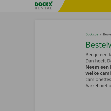
Ga naar inhoud
Taalselectie overslaan
Fratello DEMO
U bevindt zich hi
van
Dockx.be
naar
Best
Bestel
Ben je een k
Dan heeft D
Neem een k
welke camio
camionettes
Aarzel niet 