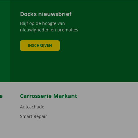
Dockx nieuwsbrief
Blijf op de hoogte van
nieuwigheden en promoties
INSCHRIJVEN
be
e
Carrosserie Markant
Autoschade
Smart Repair