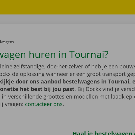
er:
elwagens
wagen huren in Tournai?
leine zelfstandige, doe-het-zelver of heb je een bouw/
ockx de oplossing wanneer er een groot transport gep
ijkje door ons aanbod bestelwagens in Tournai, e
nette het best bij jou past
. Bij Dockx vind je vers
 in verschillende groottes en modellen met laadklep 
bij vragen:
contacteer ons
.
Haal je bestelwagen o