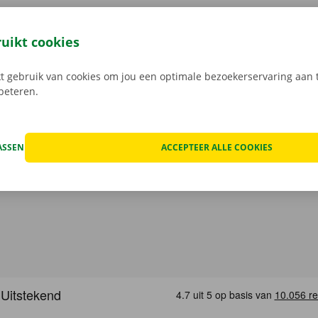
7 je bestelwagen via de Dockx-app. Geheel contactloos huur
eze open je gemakkelijk met jouw digitale sleutel. Je bent zo
ruikt cookies
, maak je keuze uit het aanbod voertuigen, reken af en je be
Download de gratis app nu voor
Android
, of
Apple
.
 gebruik van cookies om jou een optimale bezoekerservaring aan t
rbeteren.
ASSEN
ACCEPTEER ALLE COOKIES