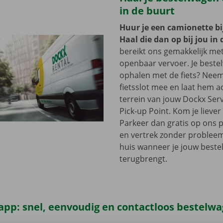
in de buurt
Huur je een camionette bi
Haal die dan op bij jou in 
bereikt ons gemakkelijk me
openbaar vervoer. Je beste
ophalen met de fiets? Nee
fietsslot mee en laat hem a
terrein van jouw Dockx Ser
Pick-up Point. Kom je lieve
Parkeer dan gratis op ons 
en vertrek zonder problee
huis wanneer je jouw best
terugbrengt.
app: snel, eenvoudig en contactloos bestelw