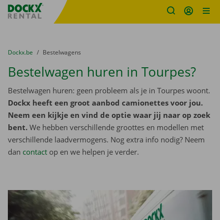
Fratello DEMO
Ga naar inhoud
Taalselectie overslaan
U bevindt zich hier:
van
Dockx.be
naar
Bestelwagens
Bestelwagen huren in Tourpes?
Bestelwagen huren: geen probleem als je in Tourpes woont.
Dockx heeft een groot aanbod camionettes voor jou.
Neem een kijkje en vind de optie waar jij naar op zoek
bent.
We hebben verschillende groottes en modellen met
verschillende laadvermogens. Nog extra info nodig? Neem
dan
contact
op en we helpen je verder.