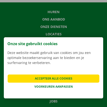
HUREN
ONS AANBOD
ONZE DIENSTEN
LOCATIES
APP
Onze site gebruikt cookies
VERHUISOPLOSSINGEN
Deze website maakt gebruik van cookies om jou een
optimale bezoekerservaring aan te bieden en je
surfervaring te verbeteren.
CONTACTEER ONS
ACCEPTEER ALLE COOKIES
VEELGESTELDE VRAGEN
NIEUWS
VOORKEUREN AANPASSEN
CADEAUBON
JOBS