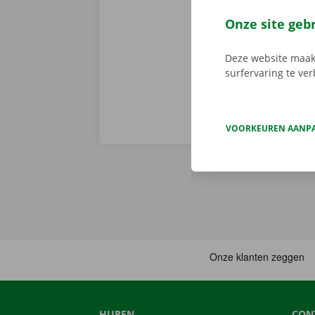
de digitale s
Download de 
Onze site geb
App Store
.
Deze website maakt
surfervaring te ve
VOORKEUREN AANP
HUREN
CON