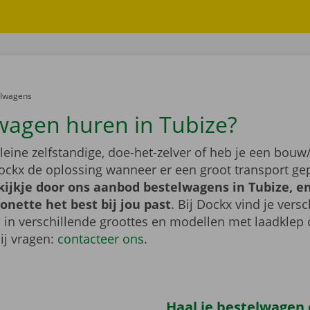
er:
elwagens
wagen huren in Tubize?
leine zelfstandige, doe-het-zelver of heb je een bouw/
ockx de oplossing wanneer er een groot transport gep
ijkje door ons aanbod bestelwagens in Tubize, en
nette het best bij jou past
. Bij Dockx vind je vers
 in verschillende groottes en modellen met laadklep 
bij vragen:
contacteer ons
.
Haal je bestelwagen 