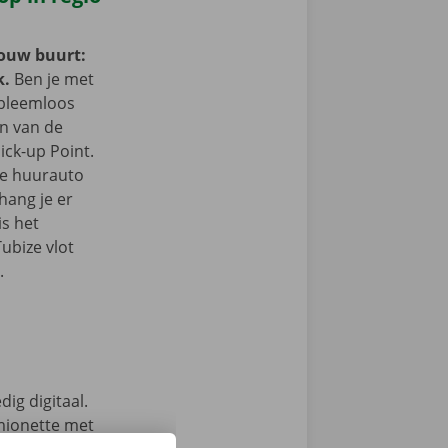
jouw buurt:
k.
Ben je met
obleemloos
in van de
ick-up Point.
e de huurauto
hang je er
is het
ubize vlot
.
ig digitaal.
mionette met