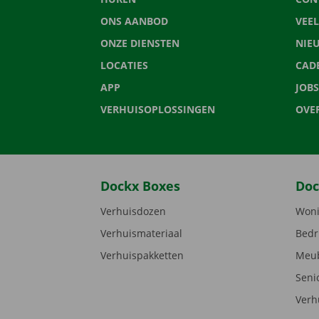
ONS AANBOD
VEE
ONZE DIENSTEN
NIE
LOCATIES
CAD
APP
JOBS
VERHUISOPLOSSINGEN
OVE
Dockx Boxes
Doc
Verhuisdozen
Woni
Verhuismateriaal
Bedr
Verhuispakketten
Meub
Seni
Verh