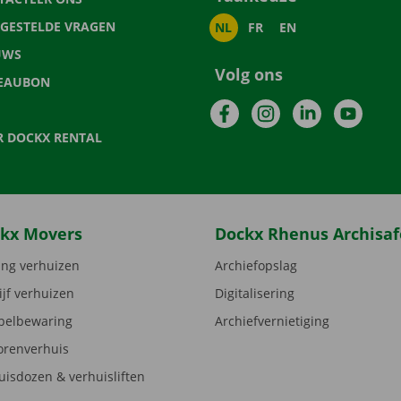
LGESTELDE VRAGEN
NL
FR
EN
UWS
Volg ons
EAUBON
Facebook
Instagram
LinkedIn
YouTu
R DOCKX RENTAL
kx Movers
Dockx Rhenus Archisaf
ng verhuizen
Archiefopslag
ijf verhuizen
Digitalisering
elbewaring
Archiefvernietiging
orenverhuis
uisdozen & verhuisliften