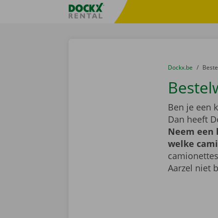
Ga naar inhoud
Taalselectie overslaan
Fratello DEMO
U bevindt zich hi
van
Dockx.be
naar
Best
Bestel
Ben je een k
Dan heeft D
Neem een k
welke camio
camionettes
Aarzel niet 