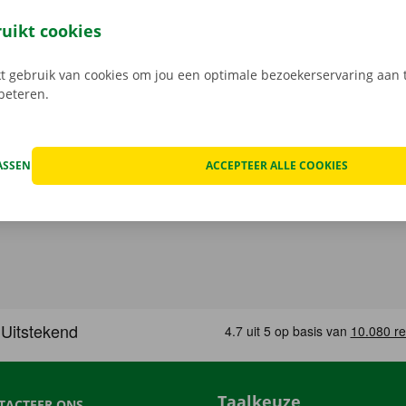
leutel aan het Pick-up Point of Dockx Service Shop naar jouw
gratis app voor Android via de
Google Play Store
, of voor i
ruikt cookies
 gebruik van cookies om jou een optimale bezoekerservaring aan t
rbeteren.
ASSEN
ACCEPTEER ALLE COOKIES
Taalkeuze
TACTEER ONS