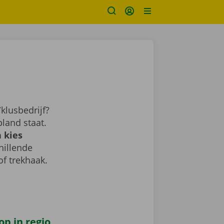
klusbedrijf?
land staat.
 kies
chillende
of trekhaak.
op in regio