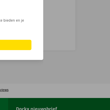
 keuze.
Phone via de
e bieden en je
Dockx nieuwsbrief