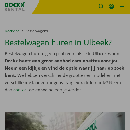
Fratello DEMO
Ga naar inhoud
Taalselectie overslaan
U bevindt zich hier:
van
Dockx.be
naar
Bestelwagens
Bestelwagen huren in Ulbeek?
Bestelwagen huren: geen probleem als je in Ulbeek woont.
Dockx heeft een groot aanbod camionettes voor jou.
Neem een kijkje en vind de optie waar jij naar op zoek
bent.
We hebben verschillende groottes en modellen met
verschillende laadvermogens. Nog extra info nodig? Neem
dan
contact
op en we helpen je verder.