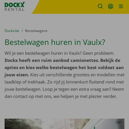
Fratello DEMO
Ga naar inhoud
Taalselectie overslaan
U bevindt zich hier:
van
Dockx.be
naar
Bestelwagens
Bestelwagen huren in Vaulx?
Wil je een bestelwagen huren in Vaulx? Geen probleem.
Dockx heeft een ruim aanbod camionettes. Bekijk de
opties en kies welke bestelwagen het best voldoet aan
jouw eisen.
Kies uit verschillende groottes en modellen met
laadklep of trekhaak. Zo rijd jij binnenkort fluitend rond met
jouw bestelwagen. Loop je tegen een extra vraag aan? Neem
dan contact op met ons, we helpen je met plezier verder.