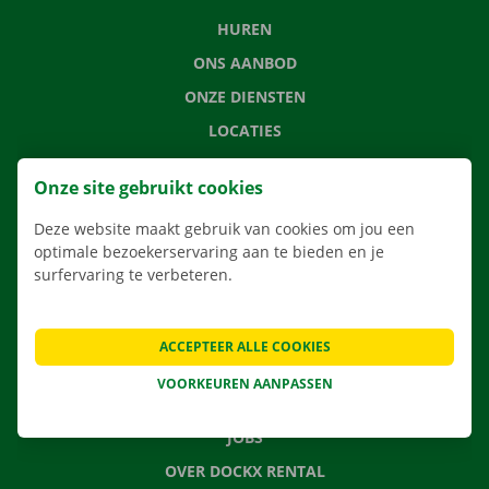
HUREN
ONS AANBOD
ONZE DIENSTEN
LOCATIES
APP
Onze site gebruikt cookies
VERHUISOPLOSSINGEN
Deze website maakt gebruik van cookies om jou een
optimale bezoekerservaring aan te bieden en je
surfervaring te verbeteren.
CONTACTEER ONS
VEELGESTELDE VRAGEN
ACCEPTEER ALLE COOKIES
NIEUWS
VOORKEUREN AANPASSEN
CADEAUBON
JOBS
OVER DOCKX RENTAL