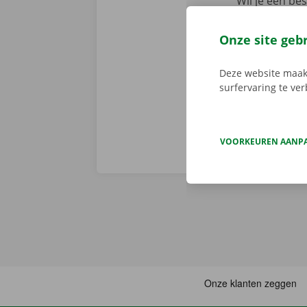
Wil je een b
Dockx-app. Zo
via de app he
Onze site geb
Service Shop.
sleutel. Down
Deze website maakt
surfervaring te ve
VOORKEUREN AANP