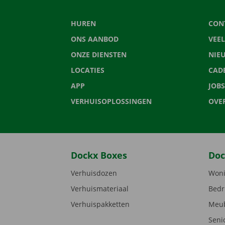
HUREN
CON
ONS AANBOD
VEE
ONZE DIENSTEN
NIE
LOCATIES
CAD
APP
JOBS
VERHUISOPLOSSINGEN
OVE
Dockx Boxes
Doc
Verhuisdozen
Woni
Verhuismateriaal
Bedr
Verhuispakketten
Meub
Seni