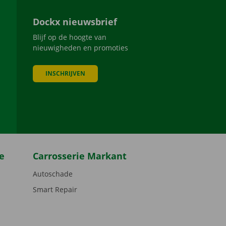
Dockx nieuwsbrief
Blijf op de hoogte van
nieuwigheden en promoties
INSCHRIJVEN
be
e
Carrosserie Markant
Autoschade
Smart Repair