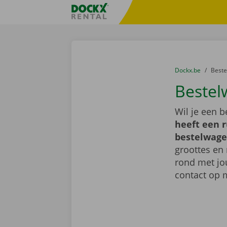
Ga naar inhoud
Taalselectie overslaan
Fratello DEMO
U bevindt zich hi
van
Dockx.be
naar
Best
Bestel
Wil je een 
heeft een 
bestelwage
groottes en 
rond met jo
contact op 