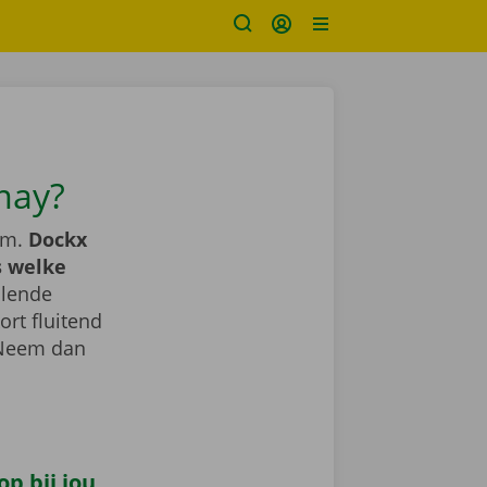
may?
em.
Dockx
s welke
llende
ort fluitend
 Neem dan
p bij jou