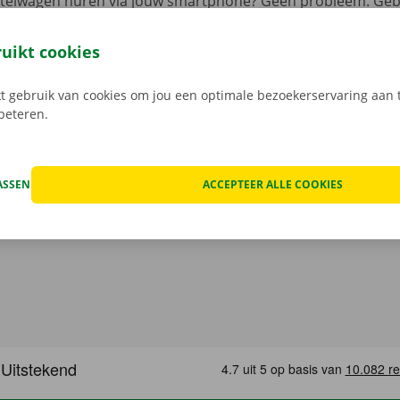
estelwagen huren via jouw smartphone? Geen probleem. Geb
 reserveer je 24/7 een camionette: snel, gemakkelijk en cont
t model dat het beste bij jou past en je gewenste Pick-up Po
ruikt cookies
 Bij het ophalen open je de camionette eenvoudig met jouw 
load de gratis app voor
Android
of
Apple
.
 gebruik van cookies om jou een optimale bezoekerservaring aan t
rbeteren.
ASSEN
ACCEPTEER ALLE COOKIES