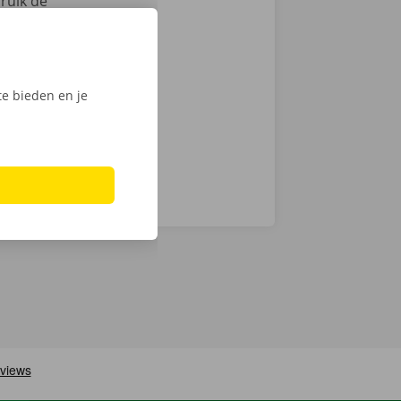
ruik de
actloos. Kies
int of Dockx
digitale
e bieden en je