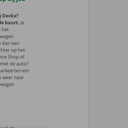
j Dockx?
de buurt.
Je
t het
lwagen
m dan een
chter op het
vice Shop of
r met de auto?
parkeerterrein
m weer naar
elwagen