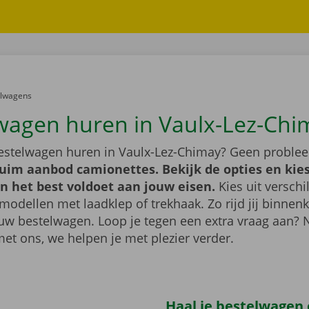
er:
elwagens
wagen huren in Vaulx-Lez-Chi
bestelwagen huren in Vaulx-Lez-Chimay? Geen proble
ruim aanbod camionettes. Bekijk de opties en kie
n het best voldoet aan jouw eisen.
Kies uit verschi
modellen met laadklep of trekhaak. Zo rijd jij binnenk
uw bestelwagen. Loop je tegen een extra vraag aan?
met ons, we helpen je met plezier verder.
Haal je bestelwagen o