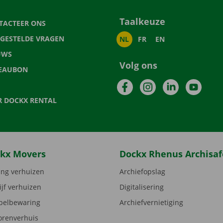
Taalkeuze
TACTEER ONS
LGESTELDE VRAGEN
NL
FR
EN
UWS
Volg ons
EAUBON
Facebook
Instagram
LinkedIn
YouTu
R DOCKX RENTAL
kx Movers
Dockx Rhenus Archisaf
ng verhuizen
Archiefopslag
ijf verhuizen
Digitalisering
elbewaring
Archiefvernietiging
orenverhuis