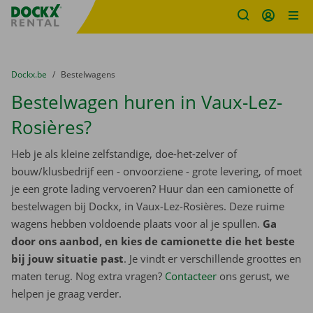
Fratello DEMO
Ga naar inhoud
Taalselectie overslaan
U bevindt zich hier:
van
Dockx.be
naar
Bestelwagens
Bestelwagen huren in Vaux-Lez-
Rosières?
Heb je als kleine zelfstandige, doe-het-zelver of
bouw/klusbedrijf een - onvoorziene - grote levering, of moet
je een grote lading vervoeren? Huur dan een camionette of
bestelwagen bij Dockx, in Vaux-Lez-Rosières. Deze ruime
wagens hebben voldoende plaats voor al je spullen.
Ga
door ons aanbod, en kies de camionette die het beste
bij jouw situatie past
. Je vindt er verschillende groottes en
maten terug. Nog extra vragen?
Contacteer
ons gerust, we
helpen je graag verder.