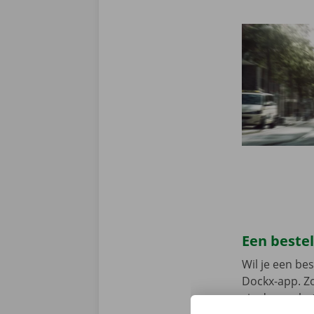
Een beste
Wil je een b
Dockx-app. Zo
via de app he