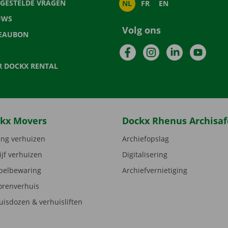
LGESTELDE VRAGEN
NL
FR
EN
UWS
Volg ons
EAUBON
Facebook
Instagram
LinkedIn
YouTu
R DOCKX RENTAL
kx Movers
Dockx Rhenus Archisaf
ng verhuizen
Archiefopslag
ijf verhuizen
Digitalisering
elbewaring
Archiefvernietiging
orenverhuis
uisdozen & verhuisliften