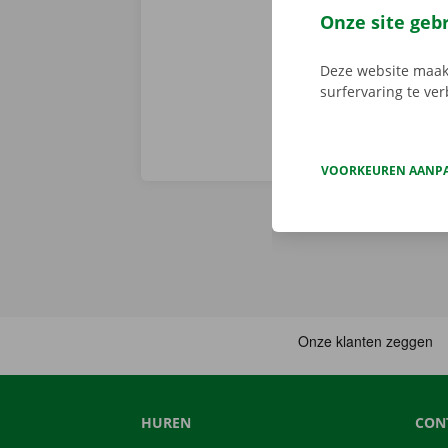
Service Shop.
Onze site geb
sleutel. Down
Deze website maakt
surfervaring te ve
VOORKEUREN AANP
HUREN
CON