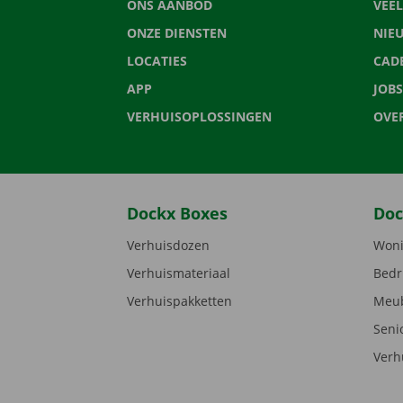
ONS AANBOD
VEE
ONZE DIENSTEN
NIE
LOCATIES
CAD
APP
JOBS
VERHUISOPLOSSINGEN
OVE
Dockx Boxes
Doc
Verhuisdozen
Woni
Verhuismateriaal
Bedr
Verhuispakketten
Meub
Seni
Verh