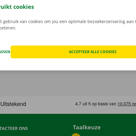
 Bij het ophalen open je de camionette eenvoudig met jouw 
ruikt cookies
load de gratis app voor
Android
of
Apple
.
 gebruik van cookies om jou een optimale bezoekerservaring aan t
rbeteren.
ASSEN
ACCEPTEER ALLE COOKIES
Taalkeuze
TACTEER ONS