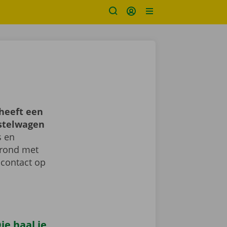
heeft een
estelwagen
s en
d rond met
 contact op
e haal je