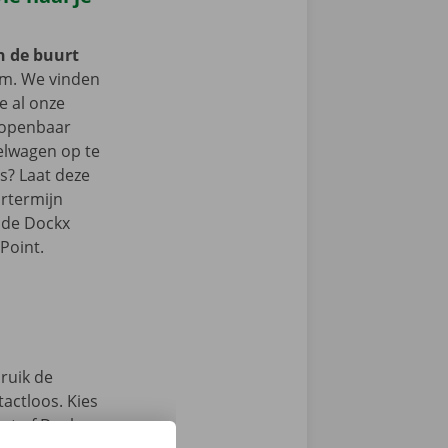
in de buurt
m. We vinden
je al onze
t openbaar
elwagen op te
ts? Laat deze
rtermijn
n de Dockx
Point.
ruik de
actloos. Kies
int of Dockx