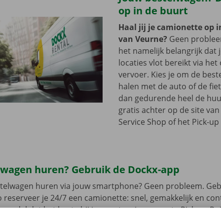
op in de buurt
Haal jij je camionette op 
van Veurne?
Geen problee
het namelijk belangrijk dat 
locaties vlot bereikt via he
vervoer. Kies je om de best
halen met de auto of de fie
dan gedurende heel de huu
gratis achter op de site va
Service Shop of het Pick-up 
lwagen huren? Gebruik de Dockx-app
estelwagen huren via jouw smartphone? Geen probleem. Geb
 reserveer je 24/7 een camionette: snel, gemakkelijk en cont
t model dat het beste bij jou past en je gewenste Pick-up Po