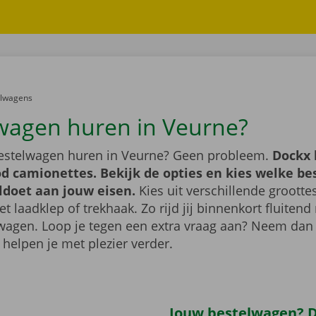
er:
elwagens
wagen huren in Veurne?
bestelwagen huren in Veurne? Geen probleem.
Dockx 
d camionettes. Bekijk de opties en kies welke b
ldoet aan jouw eisen.
Kies uit verschillende grootte
 laadklep of trekhaak. Zo rijd jij binnenkort fluiten
wagen. Loop je tegen een extra vraag aan? Neem dan
 helpen je met plezier verder.
Jouw bestelwagen? Di