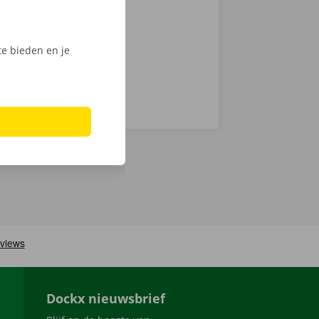
digitale
e bieden en je
Dockx nieuwsbrief