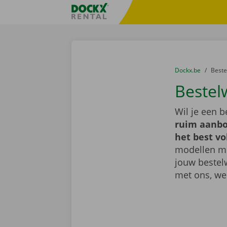
Ga naar inhoud
Taalselectie overslaan
Fratello DEMO
U bevindt zich hi
van
Dockx.be
naar
Best
Bestel
Wil je een 
ruim aanbo
het best vo
modellen met
jouw bestel
met ons, we