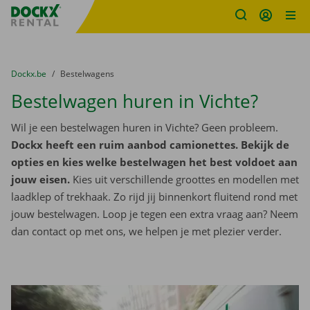
Fratello DEMO
Ga naar inhoud
Taalselectie overslaan
U bevindt zich hier:
van
Dockx.be
naar
Bestelwagens
Bestelwagen huren in Vichte?
Wil je een bestelwagen huren in Vichte? Geen probleem.
Dockx heeft een ruim aanbod camionettes. Bekijk de
opties en kies welke bestelwagen het best voldoet aan
jouw eisen.
Kies uit verschillende groottes en modellen met
laadklep of trekhaak. Zo rijd jij binnenkort fluitend rond met
jouw bestelwagen. Loop je tegen een extra vraag aan? Neem
dan contact op met ons, we helpen je met plezier verder.