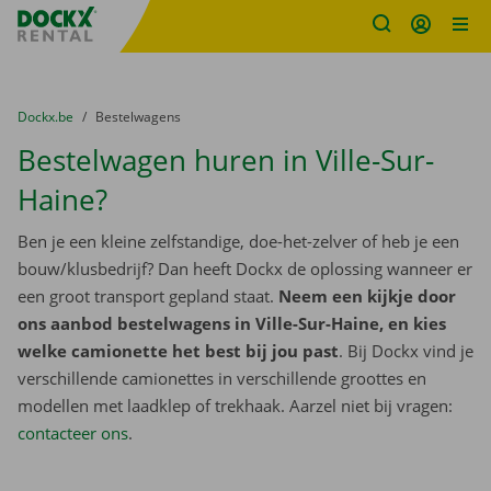
Fratello DEMO
Ga naar inhoud
Taalselectie overslaan
U bevindt zich hier:
van
Dockx.be
naar
Bestelwagens
Bestelwagen huren in Ville-Sur-
Haine?
Ben je een kleine zelfstandige, doe-het-zelver of heb je een
bouw/klusbedrijf? Dan heeft Dockx de oplossing wanneer er
een groot transport gepland staat.
Neem een kijkje door
ons aanbod bestelwagens in Ville-Sur-Haine, en kies
welke camionette het best bij jou past
. Bij Dockx vind je
verschillende camionettes in verschillende groottes en
modellen met laadklep of trekhaak. Aarzel niet bij vragen:
contacteer ons
.