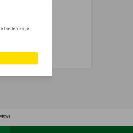
tactloos. Open
, ontgrendel
ijk het
e bieden en je