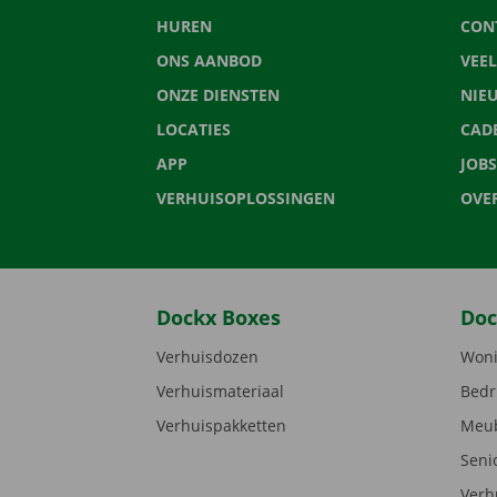
HUREN
CON
ONS AANBOD
VEE
ONZE DIENSTEN
NIE
LOCATIES
CAD
APP
JOBS
VERHUISOPLOSSINGEN
OVE
Dockx Boxes
Doc
Verhuisdozen
Woni
Verhuismateriaal
Bedr
Verhuispakketten
Meub
Seni
Verh