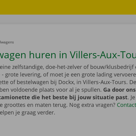
er:
elwagens
wagen huren in Villers-Aux-To
leine zelfstandige, doe-het-zelver of bouw/klusbedrijf 
- grote levering, of moet je een grote lading vervoe
te of bestelwagen bij Dockx, in Villers-Aux-Tours. D
en voldoende plaats voor al je spullen.
Ga door ons
camionette die het beste bij jouw situatie past
. J
de groottes en maten terug. Nog extra vragen?
Contac
elpen je graag verder.