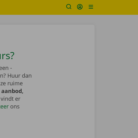
urs?
een -
ren? Huur dan
eze ruime
 aanbod,
e vindt er
teer
ons