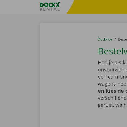
Ga naar inhoud
Taalselectie overslaan
Fratello DEMO
U bevindt zich hi
van
Dockx.be
naar
Best
Bestel
Heb je als k
onvoorziene 
een camionet
wagens hebb
en kies de 
verschillen
gerust, we h