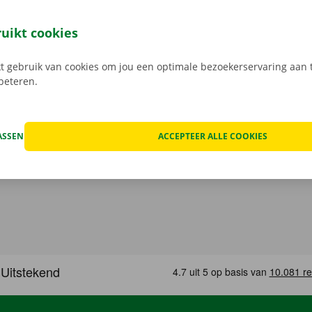
 je 24/7 jouw camionette: snel, gemakkelijk en volledig con
jouw model en reken af. Wanneer je de bestelwagen ophaalt
ruikt cookies
e digitale sleutel. Vind de app voor
Android
of
Apple
, en bek
 gebruik van cookies om jou een optimale bezoekerservaring aan t
rbeteren.
ASSEN
ACCEPTEER ALLE COOKIES