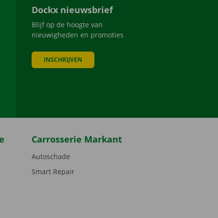
Dockx nieuwsbrief
Blijf op de hoogte van
nieuwigheden en promoties
INSCHRIJVEN
be
e
Carrosserie Markant
Autoschade
Smart Repair