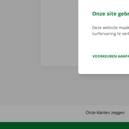
app reserveer
de app, kies 
Onze site geb
je deze met d
aanbod.
Deze website maakt
surfervaring te ve
VOORKEUREN AANP