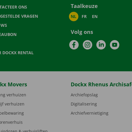
Taalkeuze
TACTEER ONS
LGESTELDE VRAGEN
NL
FR
EN
UWS
Volg ons
EAUBON
Facebook
Instagram
LinkedIn
YouTu
R DOCKX RENTAL
kx Movers
Dockx Rhenus Archisaf
ng verhuizen
Archiefopslag
ijf verhuizen
Digitalisering
elbewaring
Archiefvernietiging
orenverhuis
uisdozen & verhuisliften