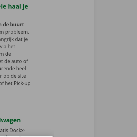
e haal je
in de buurt
n probleem.
ngrijk dat je
 via het
om de
t de auto of
durende heel
r op de site
f het Pick-up
elwagen
atis Dockx-