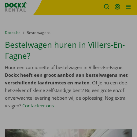
Fratello DEMO
Ga naar inhoud
Taalselectie overslaan
U bevindt zich hier:
van
Dockx.be
naar
Bestelwagens
Bestelwagen huren in Villers-En-
Fagne?
Huur een camionette of bestelwagen in Villers-En-Fagne.
Dockx heeft een groot aanbod aan bestelwagens met
verschillende laadruimtes en maten
. Of je nu een doe-
het-zelver of kleine zelfstandige bent? Bij een grote en/of
onverwachte levering hebben wij de oplossing. Nog extra
vragen?
Contacteer ons
.