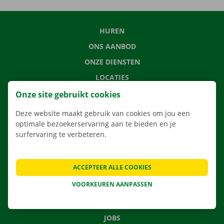
HUREN
ONS AANBOD
ONZE DIENSTEN
LOCATIES
APP
Onze site gebruikt cookies
VERHUISOPLOSSINGEN
Deze website maakt gebruik van cookies om jou een
optimale bezoekerservaring aan te bieden en je
surfervaring te verbeteren.
CONTACTEER ONS
ACCEPTEER ALLE COOKIES
VEELGESTELDE VRAGEN
VOORKEUREN AANPASSEN
NIEUWS
CADEAUBON
JOBS