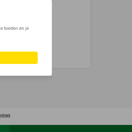
tactloos. Open
, ontgrendel
ijk het
e bieden en je