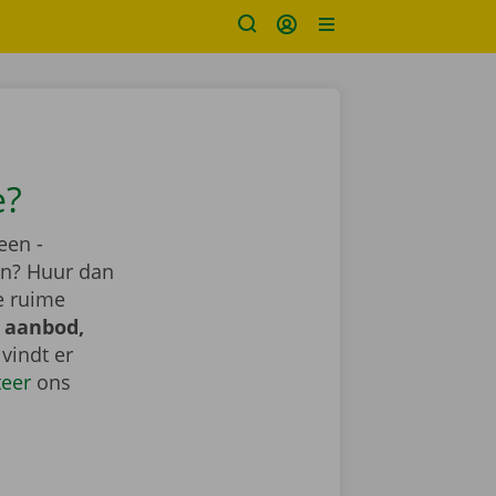
e?
een -
ren? Huur dan
e ruime
 aanbod,
e vindt er
teer
ons