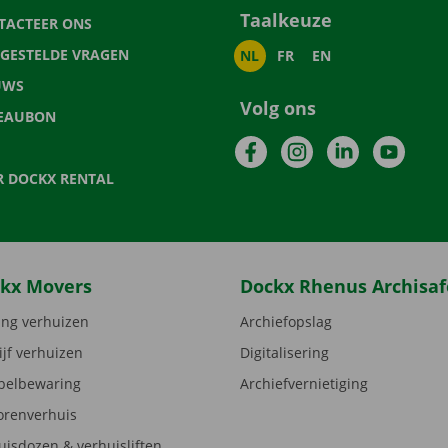
Taalkeuze
TACTEER ONS
LGESTELDE VRAGEN
NL
FR
EN
UWS
Volg ons
EAUBON
Facebook
Instagram
LinkedIn
YouTu
R DOCKX RENTAL
kx Movers
Dockx Rhenus Archisaf
ng verhuizen
Archiefopslag
ijf verhuizen
Digitalisering
elbewaring
Archiefvernietiging
orenverhuis
uisdozen & verhuisliften