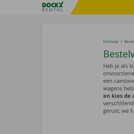
Ga naar inhoud
Taalselectie overslaan
Fratello DEMO
U bevindt zich hi
van
Dockx.be
naar
Best
Bestel
Heb je als k
onvoorziene 
een camionet
wagens hebb
en kies de 
verschillen
gerust, we h