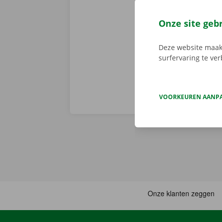
app reserveer
de app, kies 
Onze site geb
je deze met d
aanbod.
Deze website maakt
surfervaring te ve
VOORKEUREN AANP