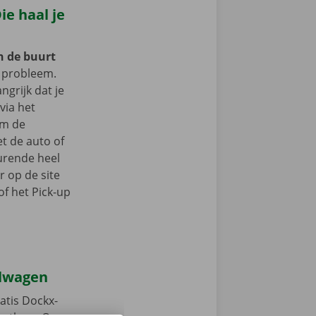
e haal je
in de buurt
probleem.
ngrijk dat je
 via het
om de
t de auto of
durende heel
r op de site
f het Pick-up
elwagen
atis Dockx-