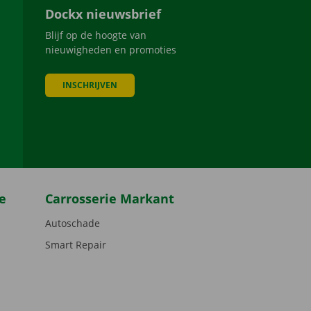
Dockx nieuwsbrief
Blijf op de hoogte van
nieuwigheden en promoties
INSCHRIJVEN
be
e
Carrosserie Markant
Autoschade
Smart Repair