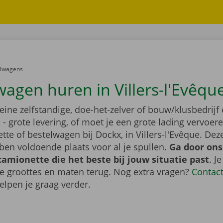
er:
elwagens
wagen huren in Villers-l'Evêqu
leine zelfstandige, doe-het-zelver of bouw/klusbedrijf 
- grote levering, of moet je een grote lading vervoe
te of bestelwagen bij Dockx, in Villers-l'Evêque. Dez
en voldoende plaats voor al je spullen.
Ga door ons
camionette die het beste bij jouw situatie past
. J
de groottes en maten terug. Nog extra vragen?
Contac
elpen je graag verder.