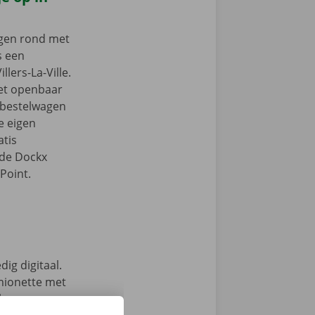
ngen rond met
s een
llers-La-Ville.
het openbaar
e bestelwagen
je eigen
tis
 de Dockx
Point.
ig digitaal.
mionette met
 keuze.