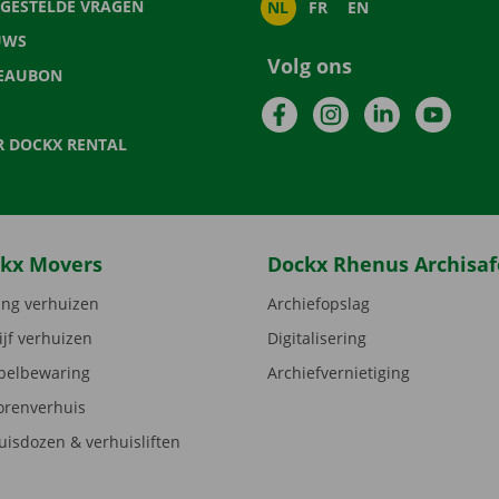
LGESTELDE VRAGEN
NL
FR
EN
UWS
Volg ons
EAUBON
Facebook
Instagram
LinkedIn
YouTu
R DOCKX RENTAL
kx Movers
Dockx Rhenus Archisaf
ng verhuizen
Archiefopslag
ijf verhuizen
Digitalisering
elbewaring
Archiefvernietiging
orenverhuis
uisdozen & verhuisliften