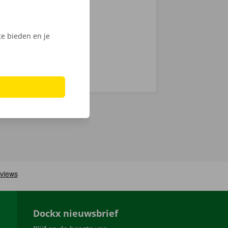
Phone via de
e bieden en je
Dockx nieuwsbrief