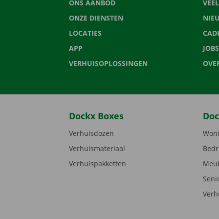
ONS AANBOD
VEE
ONZE DIENSTEN
NIE
LOCATIES
CAD
APP
JOBS
VERHUISOPLOSSINGEN
OVE
Dockx Boxes
Doc
Verhuisdozen
Woni
Verhuismateriaal
Bedr
Verhuispakketten
Meub
Seni
Verh