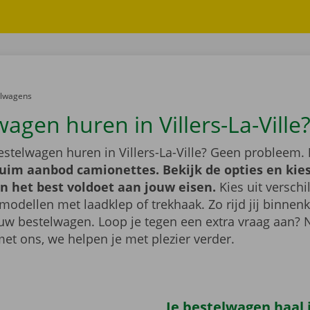
er:
elwagens
agen huren in Villers-La-Ville
estelwagen huren in Villers-La-Ville? Geen probleem.
ruim aanbod camionettes. Bekijk de opties en kie
n het best voldoet aan jouw eisen.
Kies uit verschi
modellen met laadklep of trekhaak. Zo rijd jij binnenk
uw bestelwagen. Loop je tegen een extra vraag aan?
met ons, we helpen je met plezier verder.
Je bestelwagen haal j