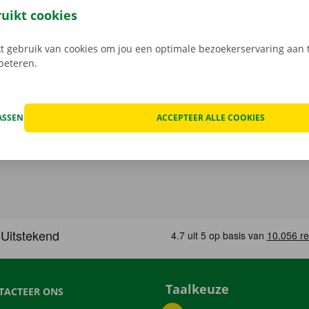
gratis app voor Android via de
Google Play Store
, of voor i
ruikt cookies
 gebruik van cookies om jou een optimale bezoekerservaring aan t
rbeteren.
ASSEN
ACCEPTEER ALLE COOKIES
Taalkeuze
TACTEER ONS