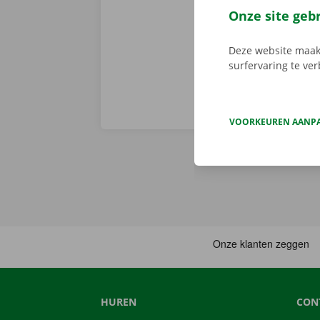
Download de 
Onze site geb
App Store
.
Deze website maakt
surfervaring te ve
VOORKEUREN AANP
HUREN
CON