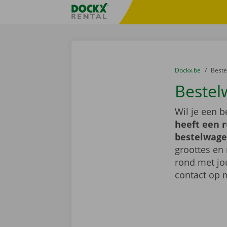
Ga naar inhoud
Taalselectie overslaan
Fratello DEMO
U bevindt zich hi
van
Dockx.be
naar
Best
Bestelw
Wil je een b
heeft een 
bestelwage
groottes en 
rond met jo
contact op 