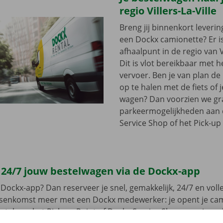
regio Villers-La-Ville
Breng jij binnenkort leveri
een Dockx camionette? Er i
afhaalpunt in de regio van Vi
Dit is vlot bereikbaar met 
vervoer. Ben je van plan d
op te halen met de fiets of 
wagen? Dan voorzien we gra
parkeermogelijkheden aan
Service Shop of het Pick-up 
 24/7 jouw bestelwagen via de Dockx-app
Dockx-app? Dan reserveer je snel, gemakkelijk, 24/7 en volled
ussenkomst meer met een Dockx medewerker: je opent je ca
leutel aan het Pick-up Point of Dockx Service Shop naar jouw