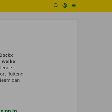
?
Dockx
s welke
llende
ort fluitend
 Neem dan
e op in