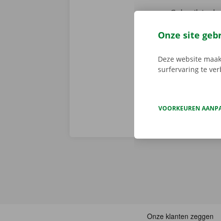
Gebruik je de 
Er is geen t
Onze site geb
de digitale s
Download de 
Deze website maakt
App Store
.
surfervaring te ve
VOORKEUREN AANP