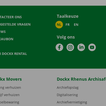
Taalkeuze
TACTEER ONS
LGESTELDE VRAGEN
NL
FR
EN
UWS
Volg ons
EAUBON
Facebook
Instagram
LinkedIn
YouTu
R DOCKX RENTAL
kx Movers
Dockx Rhenus Archisaf
ng verhuizen
Archiefopslag
ijf verhuizen
Digitalisering
elbewaring
Archiefvernietiging