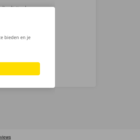
ig digitaal.
mionette met
 keuze.
Phone via de
e bieden en je