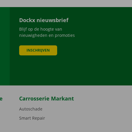
Dockx nieuwsbrief
Blijf op de hoogte van
nieuwigheden en promoties
INSCHRIJVEN
be
e
Carrosserie Markant
Autoschade
Smart Repair