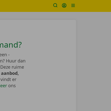
Amand?
een -
ren? Huur dan
. Deze ruime
 aanbod,
e vindt er
teer
ons