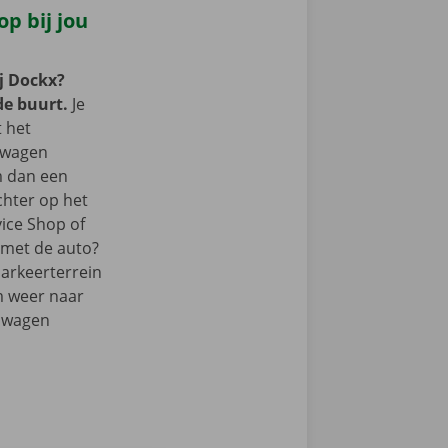
p bij jou
j Dockx?
de buurt.
Je
t het
lwagen
m dan een
chter op het
vice Shop of
r met de auto?
parkeerterrein
m weer naar
elwagen