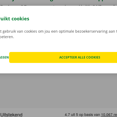
Dockx-app? Dan reserveer je snel, gemakkelijk, 24/7 en volled
ussenkomst meer met een Dockx medewerker: je opent je ca
ruikt cookies
leutel aan het Pick-up Point of Dockx Service Shop naar jouw
gratis app voor Android via de
Google Play Store
, of voor i
 gebruik van cookies om jou een optimale bezoekerservaring aan t
rbeteren.
ASSEN
ACCEPTEER ALLE COOKIES