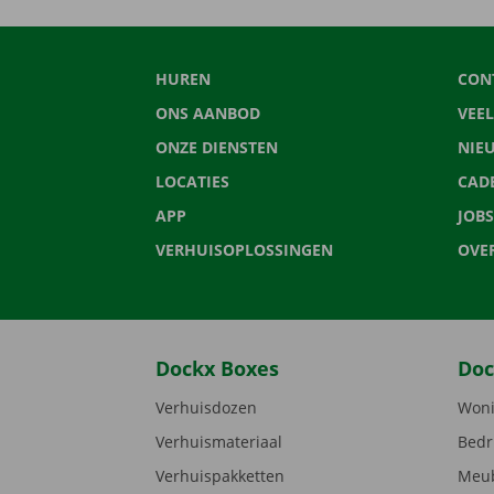
HUREN
CON
ONS AANBOD
VEE
ONZE DIENSTEN
NIE
LOCATIES
CAD
APP
JOBS
VERHUISOPLOSSINGEN
OVE
Dockx Boxes
Doc
Verhuisdozen
Woni
Verhuismateriaal
Bedr
Verhuispakketten
Meub