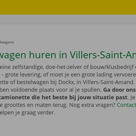
er:
elwagens
wagen huren in Villers-Saint-
leine zelfstandige, doe-het-zelver of bouw/klusbedrijf 
- grote levering, of moet je een grote lading vervoe
tte of bestelwagen bij Dockx, in Villers-Saint-Amand
en voldoende plaats voor al je spullen.
Ga door ons
camionette die het beste bij jouw situatie past
. J
de groottes en maten terug. Nog extra vragen?
Contac
elpen je graag verder.