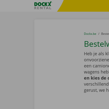
Ga naar inhoud
Taalselectie overslaan
Fratello DEMO
U bevindt zich hi
van
Dockx.be
naar
Best
Bestel
Heb je als k
onvoorziene 
een camione
wagens hebb
en kies de 
verschillen
gerust, we h