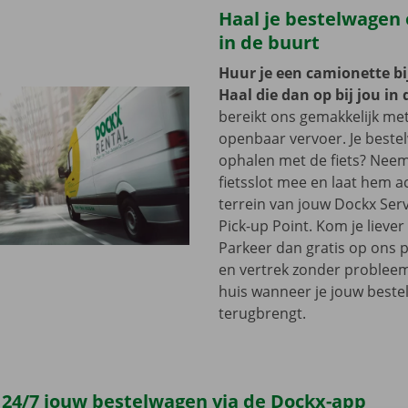
Haal je bestelwagen o
in de buurt
Huur je een camionette bi
Haal die dan op bij jou in 
bereikt ons gemakkelijk me
openbaar vervoer. Je beste
ophalen met de fiets? Nee
fietsslot mee en laat hem a
terrein van jouw Dockx Ser
Pick-up Point. Kom je lieve
Parkeer dan gratis op ons 
en vertrek zonder problee
huis wanneer je jouw best
terugbrengt.
 24/7 jouw bestelwagen via de Dockx-app