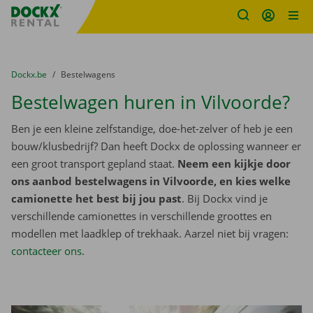
Fratello DEMO
Ga naar inhoud
Taalselectie overslaan
U bevindt zich hier:
van
Dockx.be
naar
Bestelwagens
Bestelwagen huren in Vilvoorde?
Ben je een kleine zelfstandige, doe-het-zelver of heb je een
bouw/klusbedrijf? Dan heeft Dockx de oplossing wanneer er
een groot transport gepland staat.
Neem een kijkje door
ons aanbod bestelwagens in Vilvoorde, en kies welke
camionette het best bij jou past
. Bij Dockx vind je
verschillende camionettes in verschillende groottes en
modellen met laadklep of trekhaak. Aarzel niet bij vragen:
contacteer ons
.