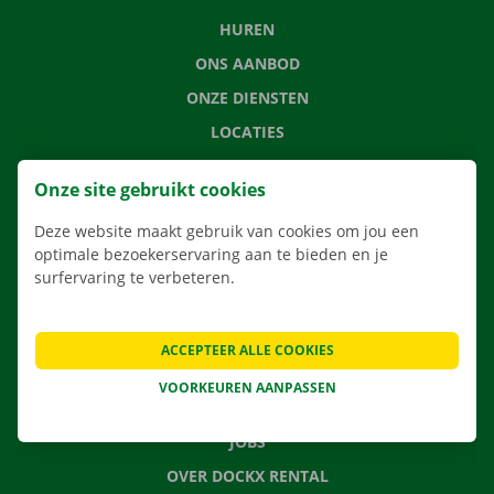
HUREN
ONS AANBOD
ONZE DIENSTEN
LOCATIES
APP
Onze site gebruikt cookies
VERHUISOPLOSSINGEN
Deze website maakt gebruik van cookies om jou een
optimale bezoekerservaring aan te bieden en je
surfervaring te verbeteren.
CONTACTEER ONS
VEELGESTELDE VRAGEN
ACCEPTEER ALLE COOKIES
NIEUWS
VOORKEUREN AANPASSEN
CADEAUBON
JOBS
OVER DOCKX RENTAL