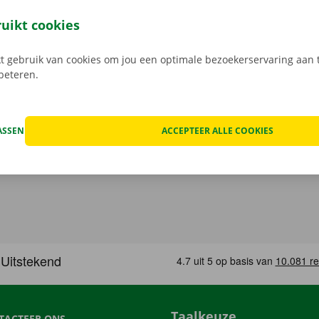
jouw model en reken af. Wanneer je de bestelwagen ophaalt
e digitale sleutel. Vind de app voor
Android
of
Apple
, en bek
ruikt cookies
 gebruik van cookies om jou een optimale bezoekerservaring aan t
rbeteren.
ASSEN
ACCEPTEER ALLE COOKIES
Taalkeuze
TACTEER ONS