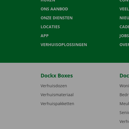
ONS AANBOD
VEE
ONZE DIENSTEN
NIE
LOCATIES
CAD
APP
JOBS
VERHUISOPLOSSINGEN
OVE
Dockx Boxes
Doc
Verhuisdozen
Woni
Verhuismateriaal
Bedr
Verhuispakketten
Meub
Seni
Verh