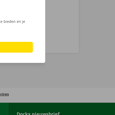
, ontgrendel
ijk het
e bieden en je
Dockx nieuwsbrief