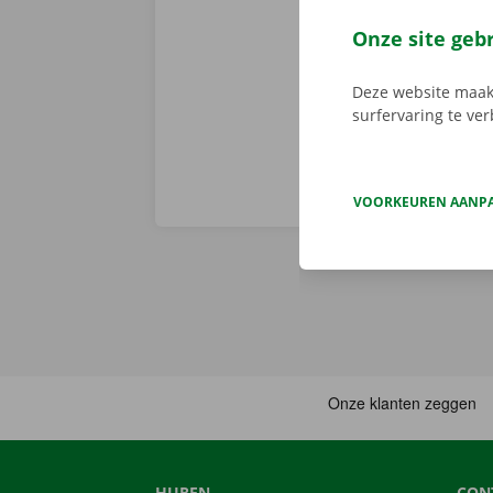
de app, kies 
je deze met d
Onze site geb
aanbod.
Deze website maakt
surfervaring te ve
VOORKEUREN AANP
HUREN
CON