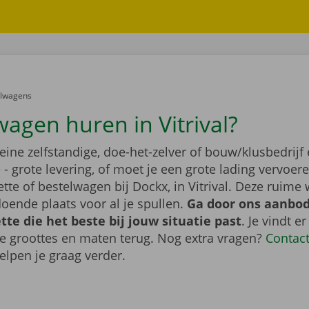
er:
elwagens
wagen huren in Vitrival?
leine zelfstandige, doe-het-zelver of bouw/klusbedrijf 
- grote levering, of moet je een grote lading vervoe
te of bestelwagen bij Dockx, in Vitrival. Deze ruime
oende plaats voor al je spullen.
Ga door ons aanbod
te die het beste bij jouw situatie past
. Je vindt er
de groottes en maten terug. Nog extra vragen?
Contac
elpen je graag verder.