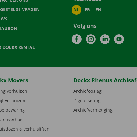
LGESTELDE VRAGEN
NL
FR
EN
UWS
Volg ons
EAUBON
Facebook
Instagram
LinkedIn
YouTu
R DOCKX RENTAL
kx Movers
Dockx Rhenus Archisaf
ng verhuizen
Archiefopslag
ijf verhuizen
Digitalisering
elbewaring
Archiefvernietiging
orenverhuis
uisdozen & verhuisliften