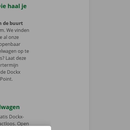
e haal je
in de buurt
m. We vinden
je al onze
t openbaar
elwagen op te
ts? Laat deze
rtermijn
n de Dockx
Point.
elwagen
atis Dockx-
tactloos. Open