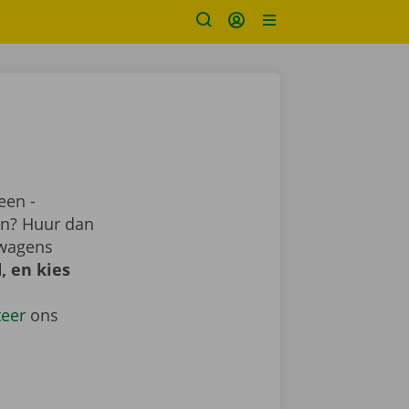
een -
ren? Huur dan
 wagens
, en kies
teer
ons