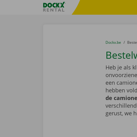
Ga naar inhoud
Taalselectie overslaan
Fratello DEMO
U bevindt zich hi
van
Dockx.be
naar
Best
Bestel
Heb je als k
onvoorziene 
een camionet
hebben vold
de camionet
verschillen
gerust, we h