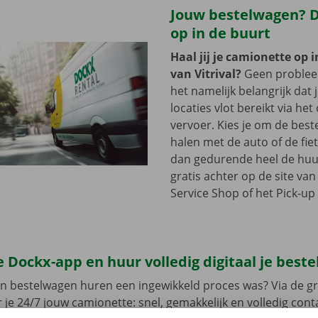
Jouw bestelwagen? Di
op in de buurt
Haal jij je camionette op 
van Vitrival?
Geen problee
het namelijk belangrijk dat 
locaties vlot bereikt via he
vervoer. Kies je om de best
halen met de auto of de fie
dan gedurende heel de huu
gratis achter op de site va
Service Shop of het Pick-up 
 Dockx-app en huur volledig digitaal je best
en bestelwagen huren een ingewikkeld proces was? Via de gr
 je 24/7 jouw camionette: snel, gemakkelijk en volledig con