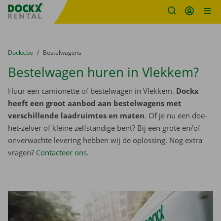
Fratello DEMO
Ga naar inhoud
Taalselectie overslaan
U bevindt zich hier:
van
Dockx.be
naar
Bestelwagens
Bestelwagen huren in Vlekkem?
Huur een camionette of bestelwagen in Vlekkem.
Dockx
heeft een groot aanbod aan bestelwagens met
verschillende laadruimtes en maten
. Of je nu een doe-
het-zelver of kleine zelfstandige bent? Bij een grote en/of
onverwachte levering hebben wij de oplossing. Nog extra
vragen?
Contacteer ons
.