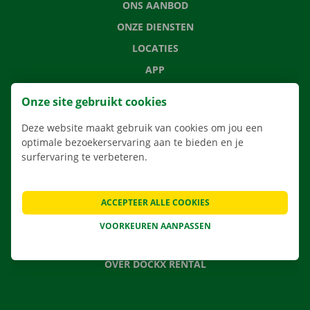
ONS AANBOD
ONZE DIENSTEN
LOCATIES
APP
VERHUISOPLOSSINGEN
Onze site gebruikt cookies
Deze website maakt gebruik van cookies om jou een
optimale bezoekerservaring aan te bieden en je
surfervaring te verbeteren.
CONTACTEER ONS
VEELGESTELDE VRAGEN
NIEUWS
ACCEPTEER ALLE COOKIES
CADEAUBON
VOORKEUREN AANPASSEN
JOBS
OVER DOCKX RENTAL