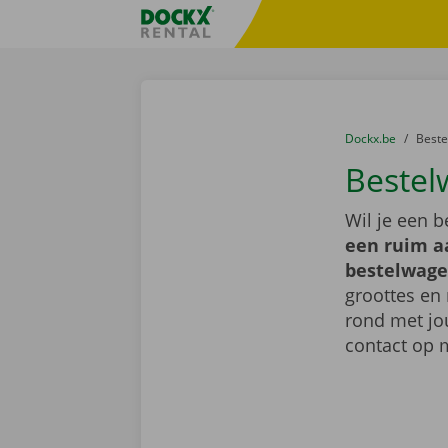
Ga naar inhoud
Taalselectie overslaan
Fratello DEMO
U bevindt zich hi
van
Dockx.be
naar
Best
Bestel
Wil je een 
een ruim a
bestelwage
groottes en 
rond met jo
contact op 