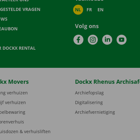
LGESTELDE VRAGEN
NL
FR
EN
UWS
Volg ons
EAUBON
Facebook
Instagram
LinkedIn
YouTu
R DOCKX RENTAL
kx Movers
Dockx Rhenus Archisaf
ng verhuizen
Archiefopslag
ijf verhuizen
Digitalisering
elbewaring
Archiefvernietiging
orenverhuis
uisdozen & verhuisliften