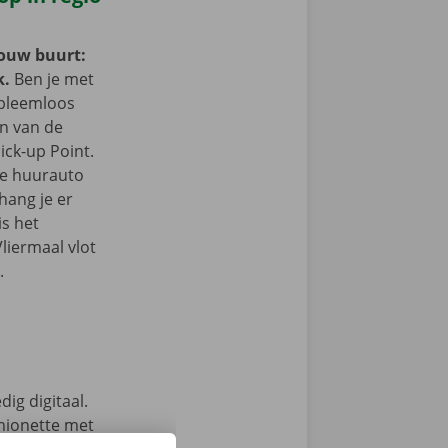
jouw buurt:
k.
Ben je met
obleemloos
in van de
ick-up Point.
e de huurauto
hang je er
is het
liermaal vlot
.
ig digitaal.
mionette met