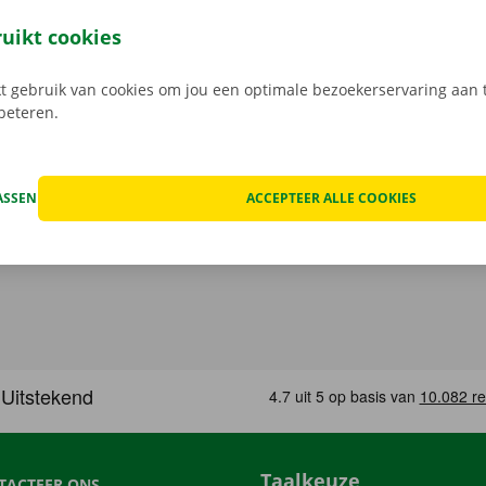
leutel aan het Pick-up Point of Dockx Service Shop naar jouw
gratis app voor Android via de
Google Play Store
, of voor i
ruikt cookies
 gebruik van cookies om jou een optimale bezoekerservaring aan t
rbeteren.
ASSEN
ACCEPTEER ALLE COOKIES
Taalkeuze
TACTEER ONS