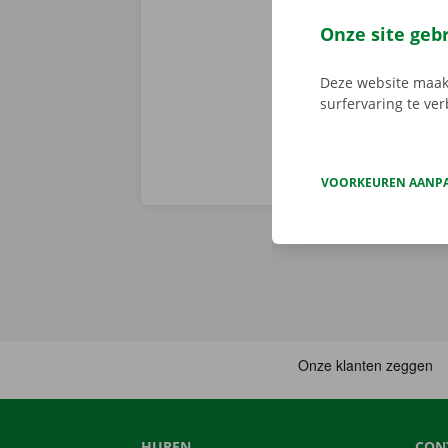
de digitale s
Download de 
Onze site geb
App Store
.
Deze website maakt
surfervaring te ve
VOORKEUREN AANP
HUREN
CON