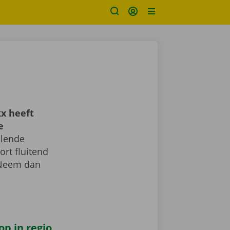
x heeft
e
llende
ort fluitend
 Neem dan
op in regio