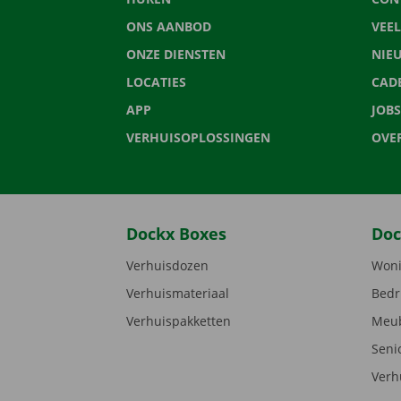
ONS AANBOD
VEE
ONZE DIENSTEN
NIE
LOCATIES
CAD
APP
JOBS
VERHUISOPLOSSINGEN
OVE
Dockx Boxes
Doc
Verhuisdozen
Woni
Verhuismateriaal
Bedr
Verhuispakketten
Meub
Seni
Verh