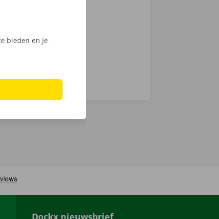
 keuze.
Phone via de
e bieden en je
Dockx nieuwsbrief