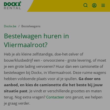
Fratello DEMO
Ga naar inhoud
Taalselectie overslaan
U bevindt zich hier:
van
Dockx.be
naar
Bestelwagens
Bestelwagen huren in
Vliermaalroot?
Heb je als kleine zelfstandige, doe-het-zelver of
bouw/klusbedrijf een - onvoorziene - grote levering, of moet
je een grote lading vervoeren? Huur dan een camionette of
bestelwagen bij Dockx, in Vliermaalroot. Deze ruime wagens
hebben voldoende plaats voor al je spullen.
Ga door ons
aanbod, en kies de camionette die het beste bij jouw
situatie past
. Je vindt er verschillende groottes en maten
terug. Nog extra vragen?
Contacteer
ons gerust, we helpen
je graag verder.