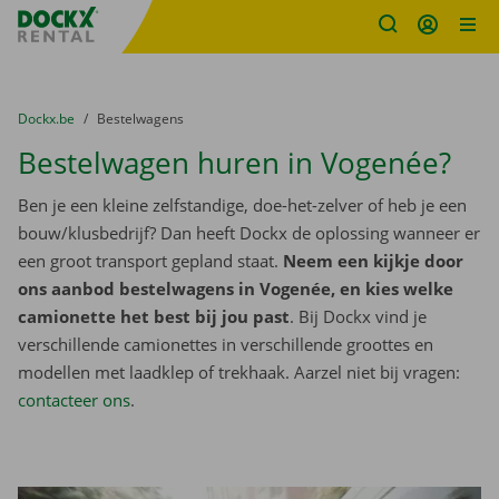
Fratello DEMO
Ga naar inhoud
Taalselectie overslaan
U bevindt zich hier:
van
Dockx.be
naar
Bestelwagens
Bestelwagen huren in Vogenée?
Ben je een kleine zelfstandige, doe-het-zelver of heb je een
bouw/klusbedrijf? Dan heeft Dockx de oplossing wanneer er
een groot transport gepland staat.
Neem een kijkje door
ons aanbod bestelwagens in Vogenée, en kies welke
camionette het best bij jou past
. Bij Dockx vind je
verschillende camionettes in verschillende groottes en
modellen met laadklep of trekhaak. Aarzel niet bij vragen:
contacteer ons
.