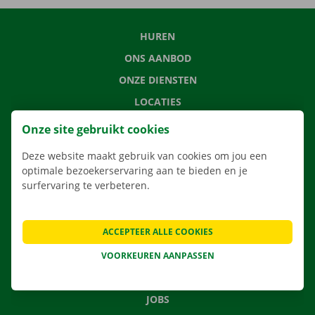
HUREN
ONS AANBOD
ONZE DIENSTEN
LOCATIES
APP
Onze site gebruikt cookies
VERHUISOPLOSSINGEN
Deze website maakt gebruik van cookies om jou een
optimale bezoekerservaring aan te bieden en je
surfervaring te verbeteren.
CONTACTEER ONS
ACCEPTEER ALLE COOKIES
VEELGESTELDE VRAGEN
NIEUWS
VOORKEUREN AANPASSEN
CADEAUBON
JOBS