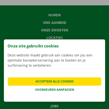
HUREN
ONS AANBOD
ONZE DIENSTEN
LOCATIES
APP
Onze site gebruikt cookies
VERHUISOPLOSSINGEN
Deze website maakt gebruik van cookies om jou een
optimale bezoekerservaring aan te bieden en je
surfervaring te verbeteren.
CONTACTEER ONS
ACCEPTEER ALLE COOKIES
VEELGESTELDE VRAGEN
VOORKEUREN AANPASSEN
NIEUWS
CADEAUBON
JOBS