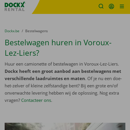
Fratello DEMO
Ga naar inhoud
Taalselectie overslaan
U bevindt zich hier:
van
Dockx.be
naar
Bestelwagens
Bestelwagen huren in Voroux-
Lez-Liers?
Huur een camionette of bestelwagen in Voroux-Lez-Liers.
Dockx heeft een groot aanbod aan bestelwagens met
verschillende laadruimtes en maten
. Of je nu een doe-
het-zelver of kleine zelfstandige bent? Bij een grote en/of
onverwachte levering hebben wij de oplossing. Nog extra
vragen?
Contacteer ons
.