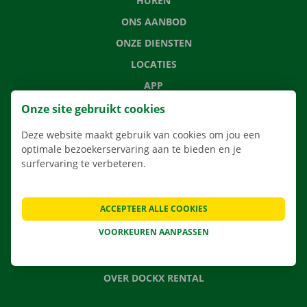
HUREN
ONS AANBOD
ONZE DIENSTEN
LOCATIES
APP
VERHUISOPLOSSINGEN
Onze site gebruikt cookies
Deze website maakt gebruik van cookies om jou een
optimale bezoekerservaring aan te bieden en je
surfervaring te verbeteren.
CONTACTEER ONS
VEELGESTELDE VRAGEN
ACCEPTEER ALLE COOKIES
NIEUWS
VOORKEUREN AANPASSEN
CADEAUBON
JOBS
OVER DOCKX RENTAL