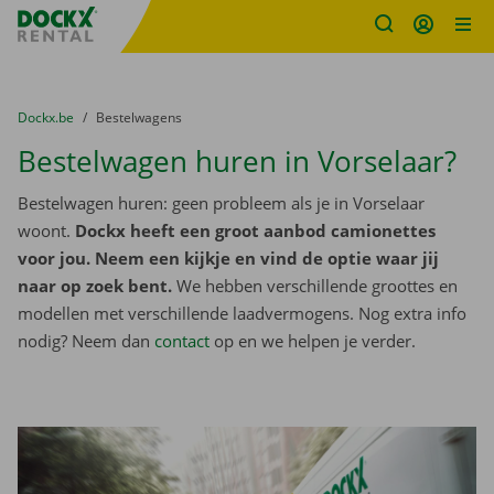
Fratello DEMO
Ga naar inhoud
Taalselectie overslaan
U bevindt zich hier:
van
Dockx.be
naar
Bestelwagens
Bestelwagen huren in Vorselaar?
Bestelwagen huren: geen probleem als je in Vorselaar
woont.
Dockx heeft een groot aanbod camionettes
voor jou. Neem een kijkje en vind de optie waar jij
naar op zoek bent.
We hebben verschillende groottes en
modellen met verschillende laadvermogens. Nog extra info
nodig? Neem dan
contact
op en we helpen je verder.