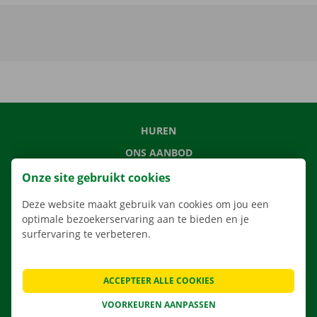
HUREN
ONS AANBOD
ONZE DIENSTEN
Onze site gebruikt cookies
LOCATIES
Deze website maakt gebruik van cookies om jou een
APP
optimale bezoekerservaring aan te bieden en je
surfervaring te verbeteren.
VERHUISOPLOSSINGEN
ACCEPTEER ALLE COOKIES
VOORKEUREN AANPASSEN
CONTACTEER ONS