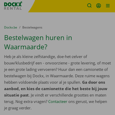
Fratello DEMO
Ga naar inhoud
Taalselectie overslaan
U bevindt zich hier:
van
Dockx.be
naar
Bestelwagens
Bestelwagen huren in
Waarmaarde?
Heb je als kleine zelfstandige, doe-het-zelver of
bouw/klusbedrijf een - onvoorziene - grote levering, of moet
je een grote lading vervoeren? Huur dan een camionette of
bestelwagen bij Dockx, in Waarmaarde. Deze ruime wagens
hebben voldoende plaats voor al je spullen.
Ga door ons
aanbod, en kies de camionette die het beste bij jouw
situatie past
. Je vindt er verschillende groottes en maten
terug. Nog extra vragen?
Contacteer
ons gerust, we helpen
je graag verder.