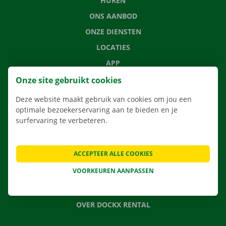
HUREN
ONS AANBOD
ONZE DIENSTEN
LOCATIES
APP
VERHUISOPLOSSINGEN
Onze site gebruikt cookies
Deze website maakt gebruik van cookies om jou een
optimale bezoekerservaring aan te bieden en je
surfervaring te verbeteren.
CONTACTEER ONS
VEELGESTELDE VRAGEN
ACCEPTEER ALLE COOKIES
NIEUWS
VOORKEUREN AANPASSEN
CADEAUBON
JOBS
OVER DOCKX RENTAL