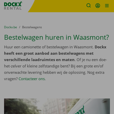
Fratello DEMO
Ga naar inhoud
Taalselectie overslaan
U bevindt zich hier:
van
Dockx.be
naar
Bestelwagens
Bestelwagen huren in Waasmont?
Huur een camionette of bestelwagen in Waasmont.
Dockx
heeft een groot aanbod aan bestelwagens met
verschillende laadruimtes en maten
. Of je nu een doe-
het-zelver of kleine zelfstandige bent? Bij een grote en/of
onverwachte levering hebben wij de oplossing. Nog extra
vragen?
Contacteer ons
.