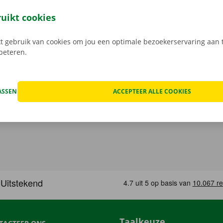
eze open je gemakkelijk met jouw digitale sleutel. Je bent zo
, maak je keuze uit het aanbod voertuigen, reken af en je be
ruikt cookies
Download de gratis app nu voor
Android
, of
Apple
.
 gebruik van cookies om jou een optimale bezoekerservaring aan t
rbeteren.
ASSEN
ACCEPTEER ALLE COOKIES
Taalkeuze