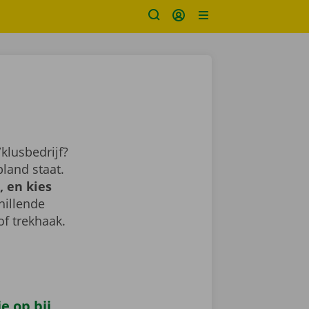
klusbedrijf?
land staat.
 en kies
chillende
of trekhaak.
e op bij