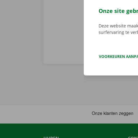
camionette, d
je afhaalpunt
Onze site geb
vertrekken. 
Deze website maakt
surfervaring te ve
VOORKEUREN AANP