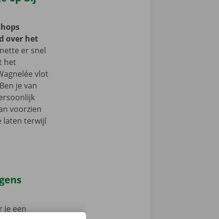
Shops
d over het
ette er snel
t het
Wagnelée vlot
Ben je van
ersoonlijk
an voorzien
laten terwijl
agens
 je een