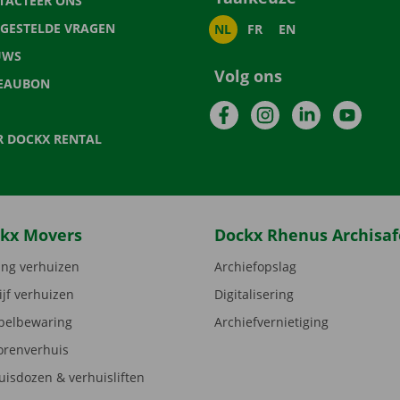
TACTEER ONS
LGESTELDE VRAGEN
NL
FR
EN
UWS
Volg ons
EAUBON
Facebook
Instagram
LinkedIn
YouTu
R DOCKX RENTAL
kx Movers
Dockx Rhenus Archisaf
ng verhuizen
Archiefopslag
ijf verhuizen
Digitalisering
elbewaring
Archiefvernietiging
orenverhuis
uisdozen & verhuisliften