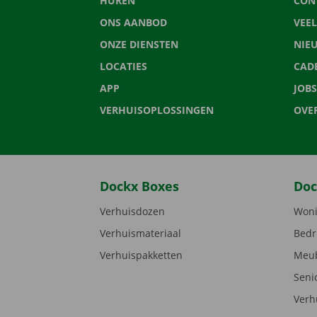
HUREN
CON
ONS AANBOD
VEE
ONZE DIENSTEN
NIE
LOCATIES
CAD
APP
JOBS
VERHUISOPLOSSINGEN
OVE
Dockx Boxes
Doc
Verhuisdozen
Woni
Verhuismateriaal
Bedr
Verhuispakketten
Meub
Seni
Verh