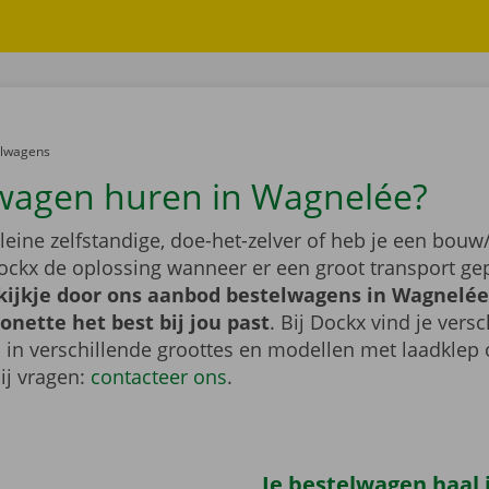
er:
elwagens
wagen huren in Wagnelée?
leine zelfstandige, doe-het-zelver of heb je een bouw/
ockx de oplossing wanneer er een groot transport gep
ijkje door ons aanbod bestelwagens in Wagnelée,
nette het best bij jou past
. Bij Dockx vind je vers
 in verschillende groottes en modellen met laadklep 
bij vragen:
contacteer ons
.
Je bestelwagen haal j