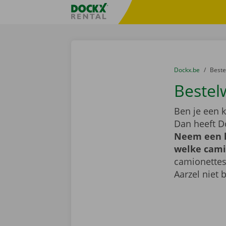
Ga naar inhoud
Taalselectie overslaan
Fratello DEMO
U bevindt zich hi
van
Dockx.be
naar
Best
Bestel
Ben je een k
Dan heeft D
Neem een k
welke camio
camionettes
Aarzel niet 