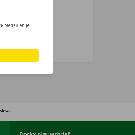
 op weg: kies
nt klaar om te
e bieden en je
Dockx nieuwsbrief