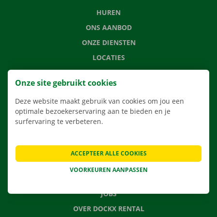
HUREN
ONS AANBOD
ONZE DIENSTEN
LOCATIES
APP
Onze site gebruikt cookies
VERHUISOPLOSSINGEN
Deze website maakt gebruik van cookies om jou een
optimale bezoekerservaring aan te bieden en je
surfervaring te verbeteren.
CONTACTEER ONS
VEELGESTELDE VRAGEN
ACCEPTEER ALLE COOKIES
NIEUWS
VOORKEUREN AANPASSEN
CADEAUBON
JOBS
OVER DOCKX RENTAL