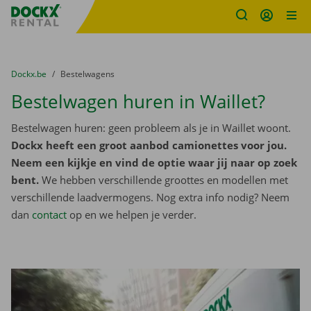
Fratello DEMO
Ga naar inhoud
Taalselectie overslaan
U bevindt zich hier:
van
Dockx.be
naar
Bestelwagens
Bestelwagen huren in Waillet?
Bestelwagen huren: geen probleem als je in Waillet woont.
Dockx heeft een groot aanbod camionettes voor jou.
Neem een kijkje en vind de optie waar jij naar op zoek
bent.
We hebben verschillende groottes en modellen met
verschillende laadvermogens. Nog extra info nodig? Neem
dan
contact
op en we helpen je verder.