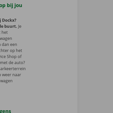
p bij jou
j Dockx?
de buurt.
Je
t het
lwagen
m dan een
chter op het
vice Shop of
r met de auto?
parkeerterrein
m weer naar
elwagen
agens