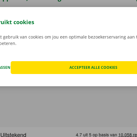
7 je bestelwagen via de Dockx-app. Geheel contactloos huur
ruikt cookies
eze open je gemakkelijk met jouw digitale sleutel. Je bent zo
, maak je keuze uit het aanbod voertuigen, reken af en je be
 gebruik van cookies om jou een optimale bezoekerservaring aan t
Download de gratis app nu voor
Android
, of
Apple
.
rbeteren.
ASSEN
ACCEPTEER ALLE COOKIES