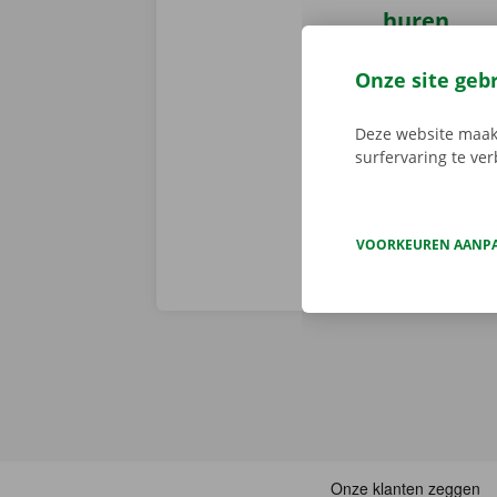
huren
Reserveer 24/
Onze site geb
camionette, d
je afhaalpunt
Deze website maakt
vertrekken. 
surfervaring te ve
VOORKEUREN AANP