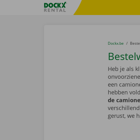
Ga naar inhoud
Taalselectie overslaan
Fratello DEMO
U bevindt zich hi
van
Dockx.be
naar
Best
Bestel
Heb je als k
onvoorziene 
een camione
hebben vold
de camionet
verschillen
gerust, we h