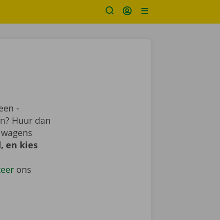
een -
ren? Huur dan
e wagens
, en kies
teer
ons