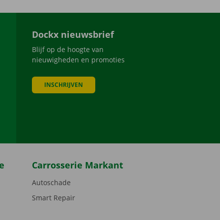
Dockx nieuwsbrief
Blijf op de hoogte van
nieuwigheden en promoties
INSCHRIJVEN
be
e
Carrosserie Markant
Autoschade
Smart Repair