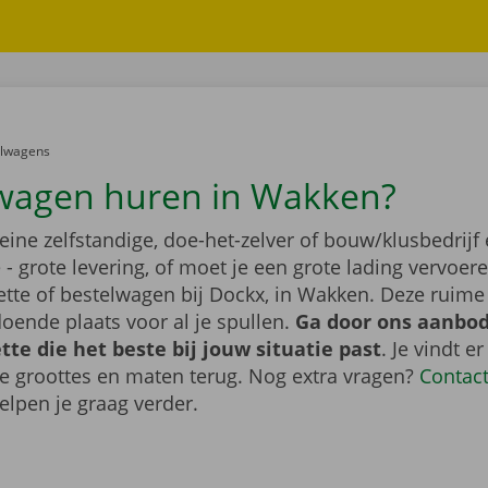
er:
elwagens
wagen huren in Wakken?
leine zelfstandige, doe-het-zelver of bouw/klusbedrijf 
- grote levering, of moet je een grote lading vervoe
tte of bestelwagen bij Dockx, in Wakken. Deze ruim
oende plaats voor al je spullen.
Ga door ons aanbod
te die het beste bij jouw situatie past
. Je vindt er
de groottes en maten terug. Nog extra vragen?
Contac
elpen je graag verder.