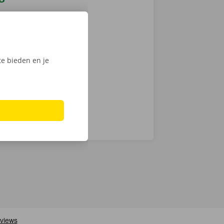
 je een
 op weg: kies
nt klaar om te
e bieden en je