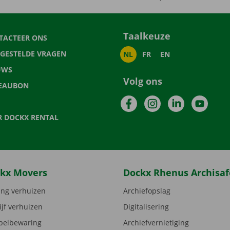
Taalkeuze
TACTEER ONS
LGESTELDE VRAGEN
NL
FR
EN
UWS
Volg ons
EAUBON
Facebook
Instagram
LinkedIn
YouTu
R DOCKX RENTAL
kx Movers
Dockx Rhenus Archisaf
ng verhuizen
Archiefopslag
ijf verhuizen
Digitalisering
elbewaring
Archiefvernietiging