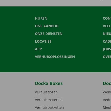
HUREN
CON
ONS AANBOD
VEE
ONZE DIENSTEN
NIE
LOCATIES
CAD
APP
JOBS
VERHUISOPLOSSINGEN
OVE
Dockx Boxes
Doc
Verhuisdozen
Woni
Verhuismateriaal
Bedr
Verhuispakketten
Meub