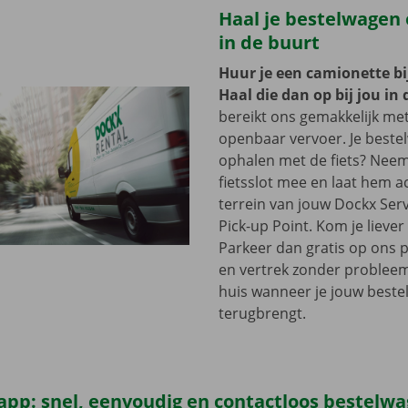
Haal je bestelwagen o
in de buurt
Huur je een camionette bi
Haal die dan op bij jou in 
bereikt ons gemakkelijk me
openbaar vervoer. Je beste
ophalen met de fiets? Nee
fietsslot mee en laat hem a
terrein van jouw Dockx Ser
Pick-up Point. Kom je lieve
Parkeer dan gratis op ons 
en vertrek zonder problee
huis wanneer je jouw best
terugbrengt.
app: snel, eenvoudig en contactloos bestelw