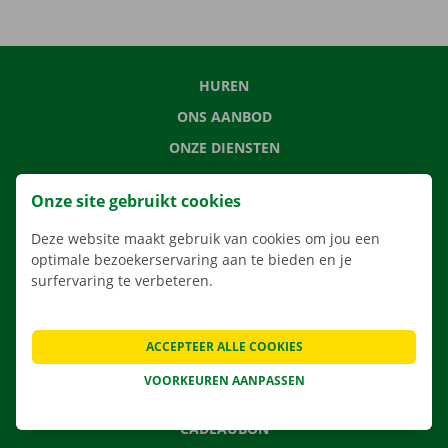
HUREN
ONS AANBOD
ONZE DIENSTEN
LOCATIES
Onze site gebruikt cookies
APP
Deze website maakt gebruik van cookies om jou een
VERHUISOPLOSSINGEN
optimale bezoekerservaring aan te bieden en je
surfervaring te verbeteren.
CONTACTEER ONS
ACCEPTEER ALLE COOKIES
VEELGESTELDE VRAGEN
VOORKEUREN AANPASSEN
NIEUWS
CADEAUBON