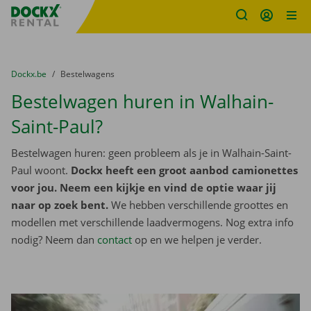
Fratello DEMO
Ga naar inhoud
Taalselectie overslaan
U bevindt zich hier:
van
Dockx.be
naar
Bestelwagens
Bestelwagen huren in Walhain-
Saint-Paul?
Bestelwagen huren: geen probleem als je in Walhain-Saint-
Paul woont.
Dockx heeft een groot aanbod camionettes
voor jou. Neem een kijkje en vind de optie waar jij
naar op zoek bent.
We hebben verschillende groottes en
modellen met verschillende laadvermogens. Nog extra info
nodig? Neem dan
contact
op en we helpen je verder.