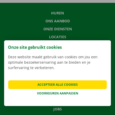
HUREN
ONS AANBOD
ONZE DIENSTEN
LOCATIES
APP
Onze site gebruikt cookies
VERHUISOPLOSSINGEN
Deze website maakt gebruik van cookies om jou een
optimale bezoekerservaring aan te bieden en je
surfervaring te verbeteren.
CONTACTEER ONS
ACCEPTEER ALLE COOKIES
VEELGESTELDE VRAGEN
NIEUWS
VOORKEUREN AANPASSEN
CADEAUBON
JOBS