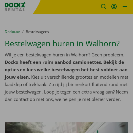
Fratello DEMO
Ga naar inhoud
Taalselectie overslaan
U bevindt zich hier:
van
Dockx.be
naar
Bestelwagens
Bestelwagen huren in Walhorn?
Wil je een bestelwagen huren in Walhorn? Geen probleem.
Dockx heeft een ruim aanbod camionettes. Bekijk de
opties en kies welke bestelwagen het best voldoet aan
jouw eisen.
Kies uit verschillende groottes en modellen met
laadklep of trekhaak. Zo rijd jij binnenkort fluitend rond met
jouw bestelwagen. Loop je tegen een extra vraag aan? Neem
dan contact op met ons, we helpen je met plezier verder.