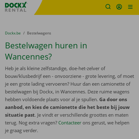
Fratello DEMO
Ga naar inhoud
Taalselectie overslaan
U bevindt zich hier:
van
Dockx.be
naar
Bestelwagens
Bestelwagen huren in
Wancennes?
Heb je als kleine zelfstandige, doe-het-zelver of
bouw/klusbedrijf een - onvoorziene - grote levering, of moet
je een grote lading vervoeren? Huur dan een camionette of
bestelwagen bij Dockx, in Wancennes. Deze ruime wagens
hebben voldoende plaats voor al je spullen.
Ga door ons
aanbod, en kies de camionette die het beste bij jouw
situatie past
. Je vindt er verschillende groottes en maten
terug. Nog extra vragen?
Contacteer
ons gerust, we helpen
je graag verder.