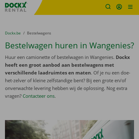
Fratello DEMO
Ga naar inhoud
Taalselectie overslaan
U bevindt zich hier:
van
Dockx.be
naar
Bestelwagens
Bestelwagen huren in Wangenies?
Huur een camionette of bestelwagen in Wangenies.
Dockx
heeft een groot aanbod aan bestelwagens met
verschillende laadruimtes en maten
. Of je nu een doe-
het-zelver of kleine zelfstandige bent? Bij een grote en/of
onverwachte levering hebben wij de oplossing. Nog extra
vragen?
Contacteer ons
.