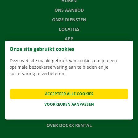
HUREN
ONS AANBOD
ONZE DIENSTEN
LOCATIES
APP
VERHUISOPLOSSINGEN
Onze site gebruikt cookies
Deze website maakt gebruik van cookies om jou een
optimale bezoekerservaring aan te bieden en je
surfervaring te verbeteren.
CONTACTEER ONS
VEELGESTELDE VRAGEN
ACCEPTEER ALLE COOKIES
NIEUWS
VOORKEUREN AANPASSEN
CADEAUBON
JOBS
OVER DOCKX RENTAL