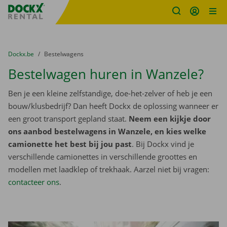
Fratello DEMO
Ga naar inhoud
Taalselectie overslaan
U bevindt zich hier:
van
Dockx.be
naar
Bestelwagens
Bestelwagen huren in Wanzele?
Ben je een kleine zelfstandige, doe-het-zelver of heb je een
bouw/klusbedrijf? Dan heeft Dockx de oplossing wanneer er
een groot transport gepland staat.
Neem een kijkje door
ons aanbod bestelwagens in Wanzele, en kies welke
camionette het best bij jou past
. Bij Dockx vind je
verschillende camionettes in verschillende groottes en
modellen met laadklep of trekhaak. Aarzel niet bij vragen:
contacteer ons
.