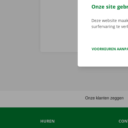
en gemakkelij
Onze site geb
huurwagen op 
Deze website maakt
surfervaring te ve
VOORKEUREN AANP
HUREN
CON