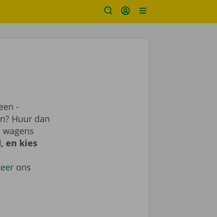
een -
ren? Huur dan
e wagens
, en kies
teer
ons