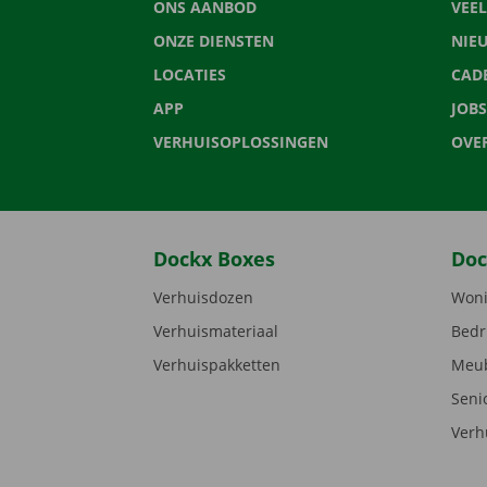
ONS AANBOD
VEE
ONZE DIENSTEN
NIE
LOCATIES
CAD
APP
JOBS
VERHUISOPLOSSINGEN
OVE
Dockx Boxes
Doc
Verhuisdozen
Woni
Verhuismateriaal
Bedr
Verhuispakketten
Meub
Seni
Verh