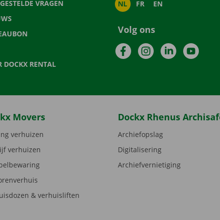
LGESTELDE VRAGEN
NL
FR
EN
UWS
Volg ons
EAUBON
Facebook
Instagram
LinkedIn
YouTu
R DOCKX RENTAL
kx Movers
Dockx Rhenus Archisaf
ng verhuizen
Archiefopslag
ijf verhuizen
Digitalisering
elbewaring
Archiefvernietiging
orenverhuis
uisdozen & verhuisliften