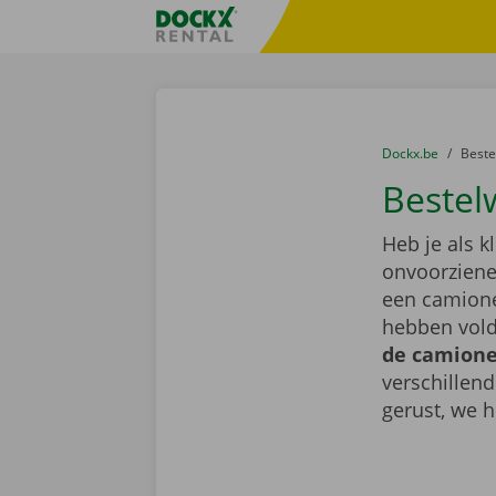
Ga naar inhoud
Taalselectie overslaan
Fratello DEMO
U bevindt zich hi
van
Dockx.be
naar
Best
Bestel
Heb je als k
onvoorziene 
een camione
hebben vold
de camionet
verschillen
gerust, we h