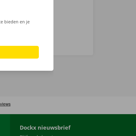
n haal jouw
e bieden en je
Dockx nieuwsbrief