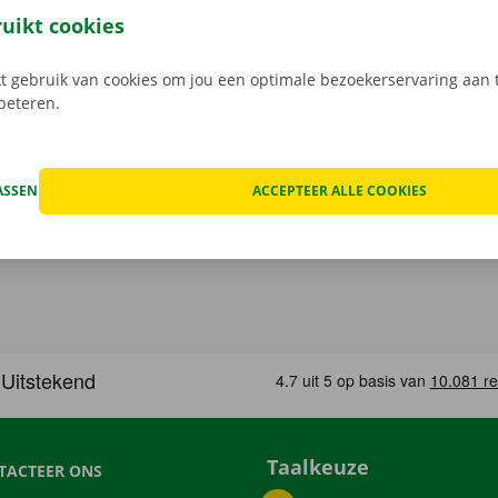
k het model dat bij jouw situatie past. Reken af via de app e
ruikt cookies
in een Pick-up Point of Dockx Service Shop naar keuze.
 gebruik van cookies om jou een optimale bezoekerservaring aan t
rbeteren.
ASSEN
ACCEPTEER ALLE COOKIES
Taalkeuze
TACTEER ONS