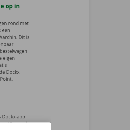
e op in
ngen rond met
s een
archin. Dit is
enbaar
e bestelwagen
je eigen
tis
 de Dockx
Point.
s Dockx-app
e. Kies snel