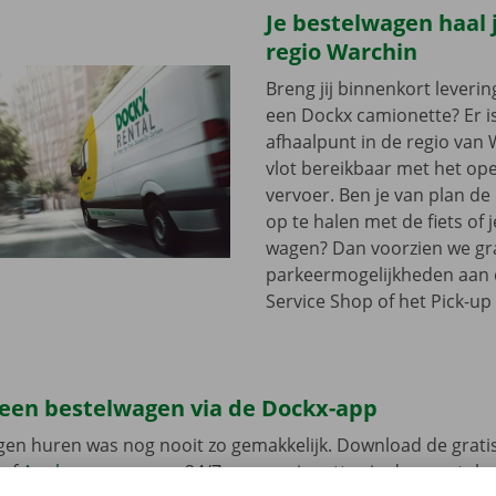
Je bestelwagen haal j
regio Warchin
Breng jij binnenkort leveri
een Dockx camionette? Er i
afhaalpunt in de regio van W
vlot bereikbaar met het op
vervoer. Ben je van plan d
op te halen met de fiets of 
wagen? Dan voorzien we gra
parkeermogelijkheden aan
Service Shop of het Pick-up 
 een bestelwagen via de Dockx-app
gen huren was nog nooit zo gemakkelijk. Download de grati
of
Apple
en reserveer 24/7 een camionette via de smartphon