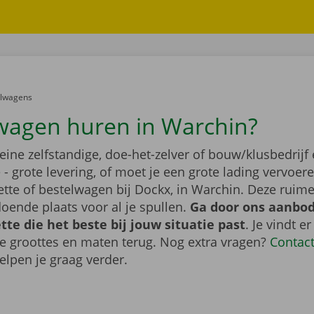
er:
elwagens
wagen huren in Warchin?
leine zelfstandige, doe-het-zelver of bouw/klusbedrijf 
- grote levering, of moet je een grote lading vervoe
tte of bestelwagen bij Dockx, in Warchin. Deze ruim
oende plaats voor al je spullen.
Ga door ons aanbod
te die het beste bij jouw situatie past
. Je vindt er
de groottes en maten terug. Nog extra vragen?
Contac
elpen je graag verder.