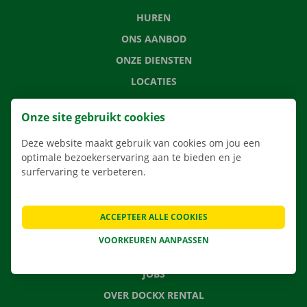
HUREN
ONS AANBOD
ONZE DIENSTEN
LOCATIES
APP
Onze site gebruikt cookies
VERHUISOPLOSSINGEN
Deze website maakt gebruik van cookies om jou een
optimale bezoekerservaring aan te bieden en je
surfervaring te verbeteren.
CONTACTEER ONS
VEELGESTELDE VRAGEN
ACCEPTEER ALLE COOKIES
NIEUWS
VOORKEUREN AANPASSEN
CADEAUBON
JOBS
OVER DOCKX RENTAL