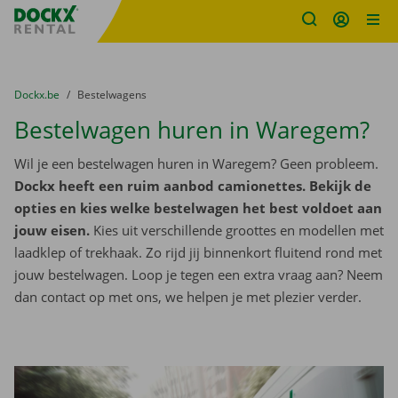
Fratello DEMO
Ga naar inhoud
Taalselectie overslaan
U bevindt zich hier:
van
Dockx.be
naar
Bestelwagens
Bestelwagen huren in Waregem?
Wil je een bestelwagen huren in Waregem? Geen probleem.
Dockx heeft een ruim aanbod camionettes. Bekijk de
opties en kies welke bestelwagen het best voldoet aan
jouw eisen.
Kies uit verschillende groottes en modellen met
laadklep of trekhaak. Zo rijd jij binnenkort fluitend rond met
jouw bestelwagen. Loop je tegen een extra vraag aan? Neem
dan contact op met ons, we helpen je met plezier verder.