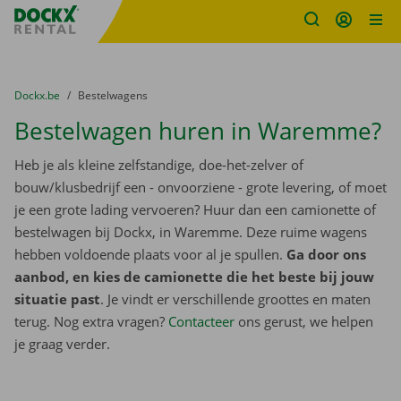
Fratello DEMO
Ga naar inhoud
Taalselectie overslaan
U bevindt zich hier:
van
Dockx.be
naar
Bestelwagens
Bestelwagen huren in Waremme?
Heb je als kleine zelfstandige, doe-het-zelver of
bouw/klusbedrijf een - onvoorziene - grote levering, of moet
je een grote lading vervoeren? Huur dan een camionette of
bestelwagen bij Dockx, in Waremme. Deze ruime wagens
hebben voldoende plaats voor al je spullen.
Ga door ons
aanbod, en kies de camionette die het beste bij jouw
situatie past
. Je vindt er verschillende groottes en maten
terug. Nog extra vragen?
Contacteer
ons gerust, we helpen
je graag verder.