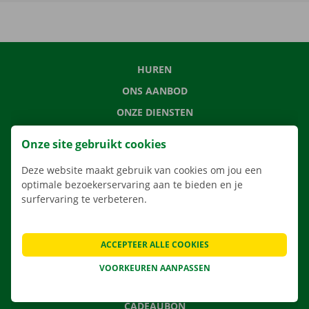
HUREN
ONS AANBOD
ONZE DIENSTEN
LOCATIES
Onze site gebruikt cookies
APP
Deze website maakt gebruik van cookies om jou een
VERHUISOPLOSSINGEN
optimale bezoekerservaring aan te bieden en je
surfervaring te verbeteren.
CONTACTEER ONS
ACCEPTEER ALLE COOKIES
VEELGESTELDE VRAGEN
VOORKEUREN AANPASSEN
NIEUWS
CADEAUBON