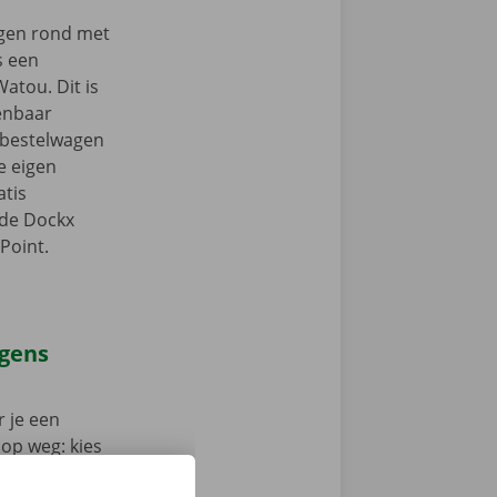
ngen rond met
s een
atou. Dit is
enbaar
e bestelwagen
je eigen
tis
 de Dockx
Point.
agens
 je een
 op weg: kies
nt klaar om te