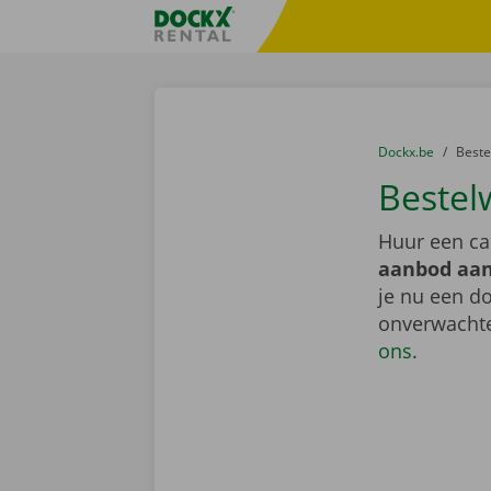
Ga naar inhoud
Taalselectie overslaan
Fratello DEMO
U bevindt zich hi
van
Dockx.be
naar
Best
Bestel
Huur een ca
aanbod aan
je nu een do
onverwachte
ons
.