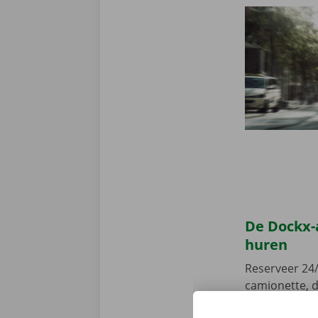
De Dockx-
huren
Reserveer 24/
camionette, d
je afhaalpunt