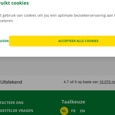
Download de gratis app nu voor
Android
, of
Apple
.
ruikt cookies
 gebruik van cookies om jou een optimale bezoekerservaring aan t
rbeteren.
ASSEN
ACCEPTEER ALLE COOKIES
Taalkeuze
TACTEER ONS
LGESTELDE VRAGEN
NL
FR
EN