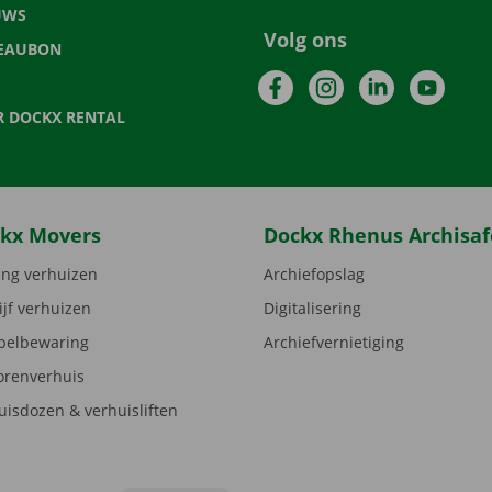
UWS
Volg ons
EAUBON
Facebook
Instagram
LinkedIn
YouTu
R DOCKX RENTAL
kx Movers
Dockx Rhenus Archisaf
ng verhuizen
Archiefopslag
ijf verhuizen
Digitalisering
elbewaring
Archiefvernietiging
orenverhuis
uisdozen & verhuisliften