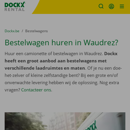
Fratello DEMO
Ga naar inhoud
Taalselectie overslaan
U bevindt zich hier:
van
Dockx.be
naar
Bestelwagens
Bestelwagen huren in Waudrez?
Huur een camionette of bestelwagen in Waudrez.
Dockx
heeft een groot aanbod aan bestelwagens met
verschillende laadruimtes en maten
. Of je nu een doe-
het-zelver of kleine zelfstandige bent? Bij een grote en/of
onverwachte levering hebben wij de oplossing. Nog extra
vragen?
Contacteer ons
.