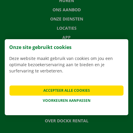
HUREN
ONS AANBOD
ONZE DIENSTEN
LOCATIES
APP
VERHUISOPLOSSINGEN
Onze site gebruikt cookies
Deze website maakt gebruik van cookies om jou een
optimale bezoekerservaring aan te bieden en je
surfervaring te verbeteren.
CONTACTEER ONS
VEELGESTELDE VRAGEN
ACCEPTEER ALLE COOKIES
NIEUWS
VOORKEUREN AANPASSEN
CADEAUBON
JOBS
OVER DOCKX RENTAL