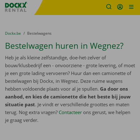
Fratello DEMO
Ga naar inhoud
Taalselectie overslaan
U bevindt zich hier:
van
Dockx.be
naar
Bestelwagens
Bestelwagen huren in Wegnez?
Heb je als kleine zelfstandige, doe-het-zelver of
bouw/klusbedrijf een - onvoorziene - grote levering, of moet
je een grote lading vervoeren? Huur dan een camionette of
bestelwagen bij Dockx, in Wegnez. Deze ruime wagens
hebben voldoende plaats voor al je spullen.
Ga door ons
aanbod, en kies de camionette die het beste bij jouw
situatie past
. Je vindt er verschillende groottes en maten
terug. Nog extra vragen?
Contacteer
ons gerust, we helpen
je graag verder.