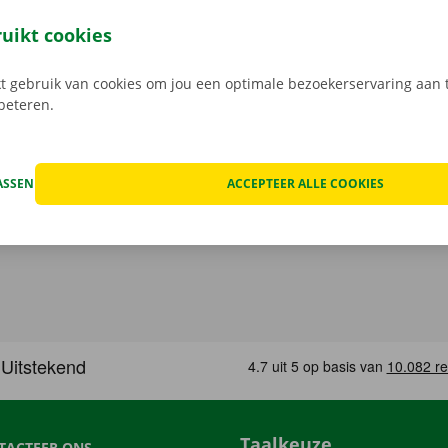
t model dat het beste bij jou past en je gewenste Pick-up Po
 Bij het ophalen open je de camionette eenvoudig met jouw 
ruikt cookies
load de gratis app voor
Android
of
Apple
.
 gebruik van cookies om jou een optimale bezoekerservaring aan t
rbeteren.
ASSEN
ACCEPTEER ALLE COOKIES
Taalkeuze
TACTEER ONS