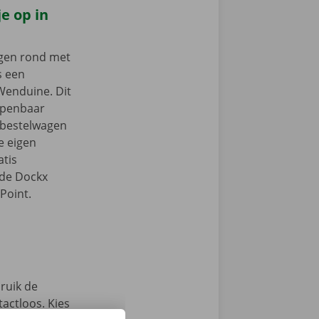
e op in
ngen rond met
s een
Wenduine. Dit
 openbaar
e bestelwagen
je eigen
tis
 de Dockx
Point.
ruik de
actloos. Kies