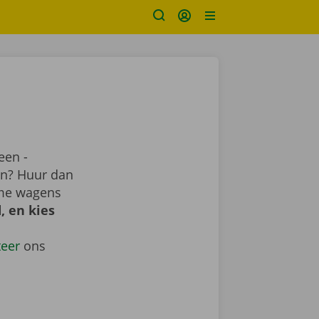
een -
ren? Huur dan
ime wagens
, en kies
teer
ons