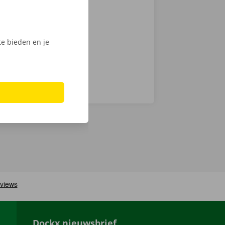
int of Dockx
digitale
e bieden en je
Dockx nieuwsbrief