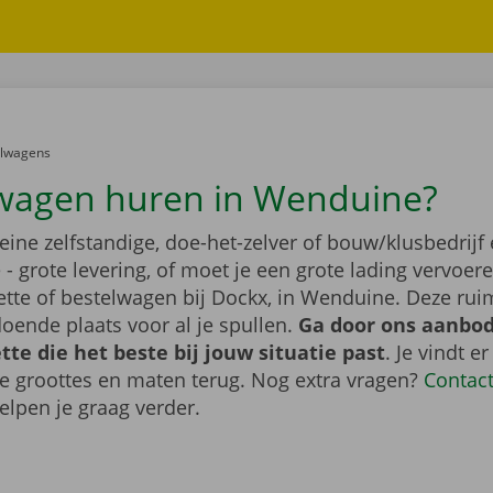
er:
elwagens
wagen huren in Wenduine?
leine zelfstandige, doe-het-zelver of bouw/klusbedrijf 
- grote levering, of moet je een grote lading vervoe
tte of bestelwagen bij Dockx, in Wenduine. Deze ru
oende plaats voor al je spullen.
Ga door ons aanbod
te die het beste bij jouw situatie past
. Je vindt er
de groottes en maten terug. Nog extra vragen?
Contac
elpen je graag verder.