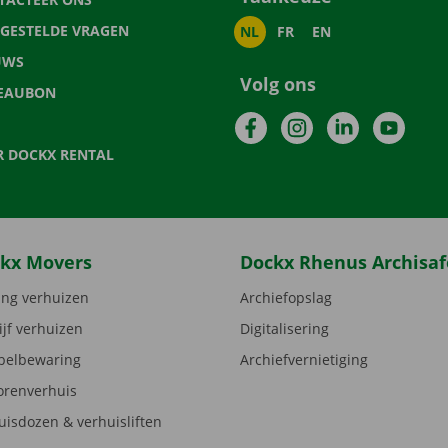
LGESTELDE VRAGEN
NL
FR
EN
UWS
Volg ons
EAUBON
Facebook
Instagram
LinkedIn
YouTu
R DOCKX RENTAL
kx Movers
Dockx Rhenus Archisaf
ng verhuizen
Archiefopslag
ijf verhuizen
Digitalisering
elbewaring
Archiefvernietiging
orenverhuis
uisdozen & verhuisliften