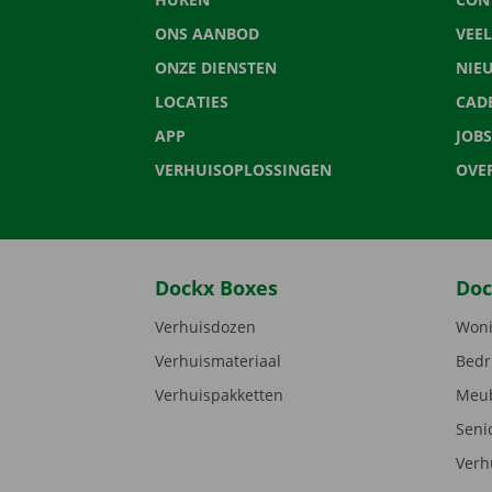
ONS AANBOD
VEE
ONZE DIENSTEN
NIE
LOCATIES
CAD
APP
JOBS
VERHUISOPLOSSINGEN
OVE
Dockx Boxes
Doc
Verhuisdozen
Woni
Verhuismateriaal
Bedr
Verhuispakketten
Meub
Seni
Verh