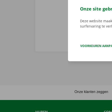
via de app he
Service Shop.
Onze site geb
sleutel. Down
Deze website maakt
surfervaring te ve
VOORKEUREN AANP
HUREN
CON