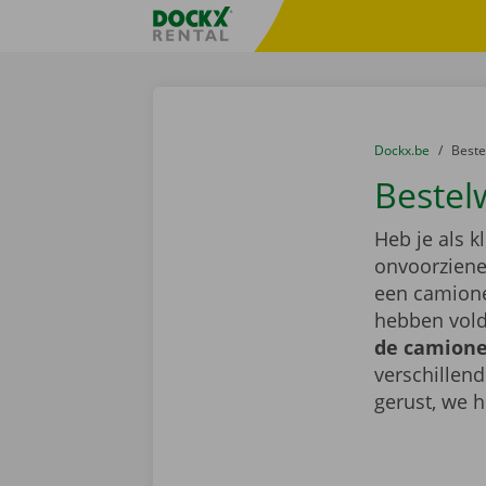
Ga naar inhoud
Taalselectie overslaan
Fratello DEMO
U bevindt zich hi
van
Dockx.be
naar
Best
Bestel
Heb je als k
onvoorziene 
een camione
hebben vold
de camionet
verschillen
gerust, we h