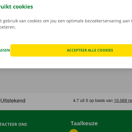
 Bij het ophalen open je de camionette eenvoudig met jouw 
ruikt cookies
load de gratis app voor
Android
of
Apple
.
 gebruik van cookies om jou een optimale bezoekerservaring aan t
rbeteren.
ASSEN
ACCEPTEER ALLE COOKIES
Taalkeuze
TACTEER ONS