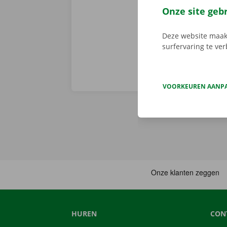
Service Shop.
Onze site geb
sleutel. Down
Deze website maakt
surfervaring te ve
VOORKEUREN AANP
HUREN
CON