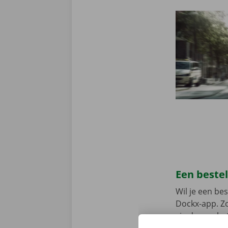
Een beste
Wil je een b
Dockx-app. Zo
via de app he