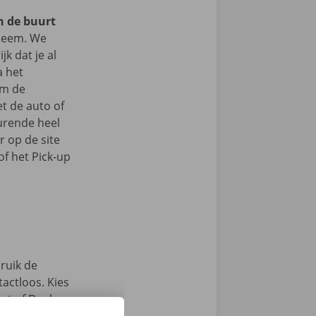
in de buurt
leem. We
jk dat je al
a het
om de
t de auto of
durende heel
r op de site
f het Pick-up
ruik de
actloos. Kies
int of Dockx