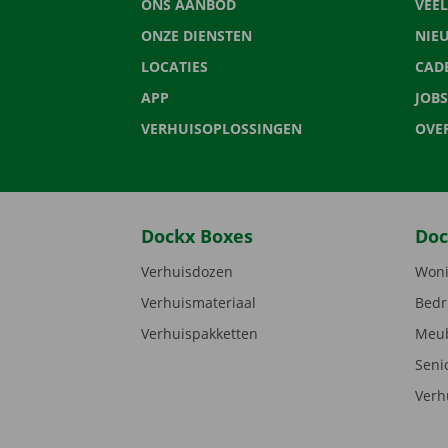
ONS AANBOD
VEE
ONZE DIENSTEN
NIE
LOCATIES
CAD
APP
JOBS
VERHUISOPLOSSINGEN
OVE
Dockx Boxes
Doc
Verhuisdozen
Woni
Verhuismateriaal
Bedr
Verhuispakketten
Meub
Seni
Verh