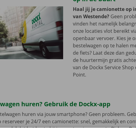
Haal jij je camionette op 
van Westende?
Geen prob
vinden het namelijk belangri
onze locaties vlot bereikt vi
openbaar vervoer. Kies je 
bestelwagen op te halen me
de fiets? Laat deze dan ge
de huurtermijn gratis achte
van de Dockx Service Shop o
Point.
lwagen huren? Gebruik de Dockx-app
estelwagen huren via jouw smartphone? Geen probleem. Geb
 reserveer je 24/7 een camionette: snel, gemakkelijk en cont
t model dat het beste bij jou past en je gewenste Pick-up Po