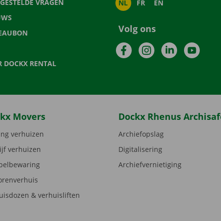
LGESTELDE VRAGEN
NL
FR
EN
UWS
Volg ons
EAUBON
Facebook
Instagram
LinkedIn
YouTu
R DOCKX RENTAL
kx Movers
Dockx Rhenus Archisaf
ng verhuizen
Archiefopslag
ijf verhuizen
Digitalisering
elbewaring
Archiefvernietiging
orenverhuis
uisdozen & verhuisliften