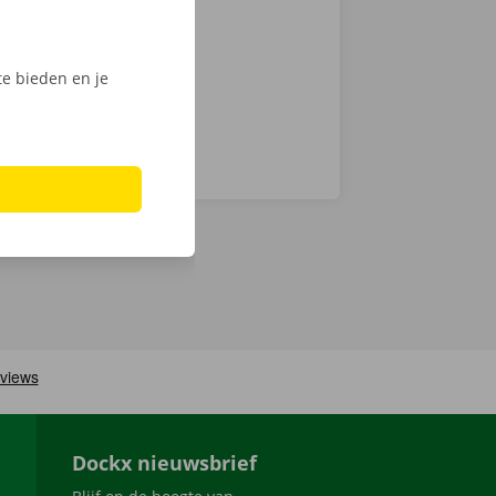
digitale
e bieden en je
Dockx nieuwsbrief