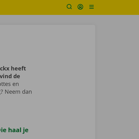
ckx heeft
vind de
ttes en
ig? Neem dan
e haal je