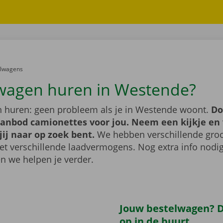
er:
elwagens
wagen huren in Westende?
 huren: geen probleem als je in Westende woont.
Do
aanbod camionettes voor jou. Neem een kijkje en 
jij naar op zoek bent.
We hebben verschillende groo
t verschillende laadvermogens. Nog extra info nod
n we helpen je verder.
Jouw bestelwagen? Di
op in de buurt