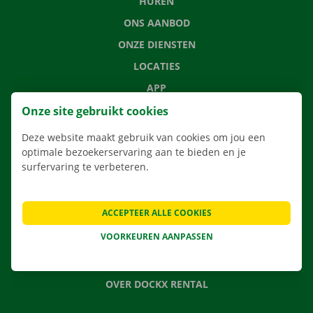
HUREN
ONS AANBOD
ONZE DIENSTEN
LOCATIES
APP
VERHUISOPLOSSINGEN
Onze site gebruikt cookies
Deze website maakt gebruik van cookies om jou een
optimale bezoekerservaring aan te bieden en je
surfervaring te verbeteren.
CONTACTEER ONS
VEELGESTELDE VRAGEN
ACCEPTEER ALLE COOKIES
NIEUWS
VOORKEUREN AANPASSEN
CADEAUBON
JOBS
OVER DOCKX RENTAL