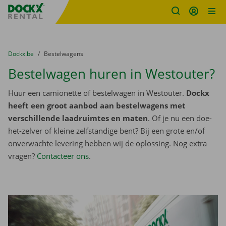
Fratello DEMO
Ga naar inhoud
Taalselectie overslaan
U bevindt zich hier:
van
Dockx.be
naar
Bestelwagens
Bestelwagen huren in Westouter?
Huur een camionette of bestelwagen in Westouter.
Dockx
heeft een groot aanbod aan bestelwagens met
verschillende laadruimtes en maten
. Of je nu een doe-
het-zelver of kleine zelfstandige bent? Bij een grote en/of
onverwachte levering hebben wij de oplossing. Nog extra
vragen?
Contacteer ons
.