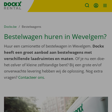
Fratello DEMO
Ga naar inhoud
Taalselectie overslaan
U bevindt zich hier:
van
Dockx.be
naar
Bestelwagens
Bestelwagen huren in Wevelgem?
Huur een camionette of bestelwagen in Wevelgem.
Dockx
heeft een groot aanbod aan bestelwagens met
verschillende laadruimtes en maten
. Of je nu een doe-
het-zelver of kleine zelfstandige bent? Bij een grote en/of
onverwachte levering hebben wij de oplossing. Nog extra
vragen?
Contacteer ons
.