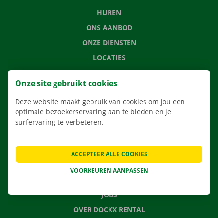
HUREN
ONS AANBOD
ONZE DIENSTEN
LOCATIES
APP
Onze site gebruikt cookies
VERHUISOPLOSSINGEN
Deze website maakt gebruik van cookies om jou een
optimale bezoekerservaring aan te bieden en je
surfervaring te verbeteren.
CONTACTEER ONS
VEELGESTELDE VRAGEN
ACCEPTEER ALLE COOKIES
NIEUWS
VOORKEUREN AANPASSEN
CADEAUBON
JOBS
OVER DOCKX RENTAL