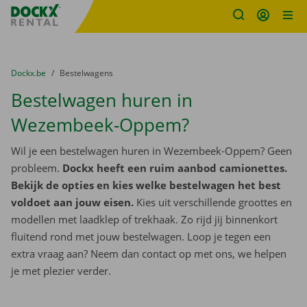
Fratello DEMO
Ga naar inhoud
Taalselectie overslaan
U bevindt zich hier:
van
Dockx.be
naar
Bestelwagens
Bestelwagen huren in
Wezembeek-Oppem?
Wil je een bestelwagen huren in Wezembeek-Oppem? Geen
probleem.
Dockx heeft een ruim aanbod camionettes.
Bekijk de opties en kies welke bestelwagen het best
voldoet aan jouw eisen.
Kies uit verschillende groottes en
modellen met laadklep of trekhaak. Zo rijd jij binnenkort
fluitend rond met jouw bestelwagen. Loop je tegen een
extra vraag aan? Neem dan contact op met ons, we helpen
je met plezier verder.