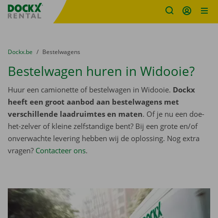
Fratello DEMO
Ga naar inhoud
Taalselectie overslaan
U bevindt zich hier:
van
Dockx.be
naar
Bestelwagens
Bestelwagen huren in Widooie?
Huur een camionette of bestelwagen in Widooie.
Dockx
heeft een groot aanbod aan bestelwagens met
verschillende laadruimtes en maten
. Of je nu een doe-
het-zelver of kleine zelfstandige bent? Bij een grote en/of
onverwachte levering hebben wij de oplossing. Nog extra
vragen?
Contacteer ons
.