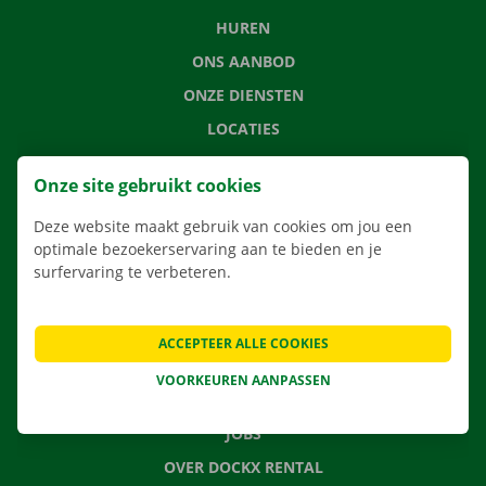
HUREN
ONS AANBOD
ONZE DIENSTEN
LOCATIES
APP
Onze site gebruikt cookies
VERHUISOPLOSSINGEN
Deze website maakt gebruik van cookies om jou een
optimale bezoekerservaring aan te bieden en je
surfervaring te verbeteren.
CONTACTEER ONS
VEELGESTELDE VRAGEN
ACCEPTEER ALLE COOKIES
NIEUWS
VOORKEUREN AANPASSEN
CADEAUBON
JOBS
OVER DOCKX RENTAL