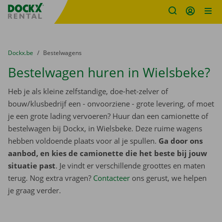
Fratello DEMO
Ga naar inhoud
Taalselectie overslaan
U bevindt zich hier:
van
Dockx.be
naar
Bestelwagens
Bestelwagen huren in Wielsbeke?
Heb je als kleine zelfstandige, doe-het-zelver of
bouw/klusbedrijf een - onvoorziene - grote levering, of moet
je een grote lading vervoeren? Huur dan een camionette of
bestelwagen bij Dockx, in Wielsbeke. Deze ruime wagens
hebben voldoende plaats voor al je spullen.
Ga door ons
aanbod, en kies de camionette die het beste bij jouw
situatie past
. Je vindt er verschillende groottes en maten
terug. Nog extra vragen?
Contacteer
ons gerust, we helpen
je graag verder.