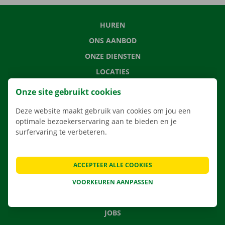
HUREN
ONS AANBOD
ONZE DIENSTEN
LOCATIES
APP
Onze site gebruikt cookies
VERHUISOPLOSSINGEN
Deze website maakt gebruik van cookies om jou een
optimale bezoekerservaring aan te bieden en je
surfervaring te verbeteren.
CONTACTEER ONS
ACCEPTEER ALLE COOKIES
VEELGESTELDE VRAGEN
NIEUWS
VOORKEUREN AANPASSEN
CADEAUBON
JOBS