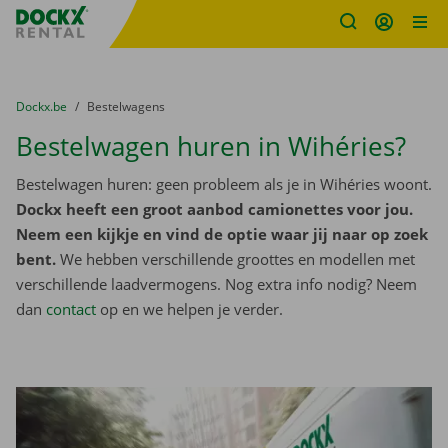
Fratello DEMO
Ga naar inhoud
Taalselectie overslaan
U bevindt zich hier:
van
Dockx.be
naar
Bestelwagens
Bestelwagen huren in Wihéries?
Bestelwagen huren: geen probleem als je in Wihéries woont.
Dockx heeft een groot aanbod camionettes voor jou.
Neem een kijkje en vind de optie waar jij naar op zoek
bent.
We hebben verschillende groottes en modellen met
verschillende laadvermogens. Nog extra info nodig? Neem
dan
contact
op en we helpen je verder.