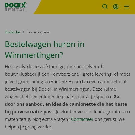
Fratello DEMO
Ga naar inhoud
Taalselectie overslaan
U bevindt zich hier:
van
Dockx.be
naar
Bestelwagens
Bestelwagen huren in
Wimmertingen?
Heb je als kleine zelfstandige, doe-het-zelver of
bouw/klusbedrijf een - onvoorziene - grote levering, of moet
je een grote lading vervoeren? Huur dan een camionette of
bestelwagen bij Dockx, in Wimmertingen. Deze ruime
wagens hebben voldoende plaats voor al je spullen.
Ga
door ons aanbod, en kies de camionette die het beste
bij jouw situatie past
. Je vindt er verschillende groottes en
maten terug. Nog extra vragen?
Contacteer
ons gerust, we
helpen je graag verder.