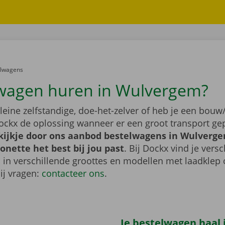
er:
elwagens
wagen huren in Wulvergem?
leine zelfstandige, doe-het-zelver of heb je een bouw/
ockx de oplossing wanneer er een groot transport gep
ijkje door ons aanbod bestelwagens in Wulverge
nette het best bij jou past
. Bij Dockx vind je vers
 in verschillende groottes en modellen met laadklep 
bij vragen:
contacteer ons
.
Je bestelwagen haal j