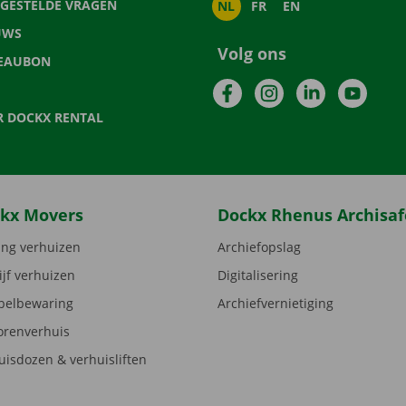
LGESTELDE VRAGEN
NL
FR
EN
UWS
Volg ons
EAUBON
Facebook
Instagram
LinkedIn
YouTu
R DOCKX RENTAL
kx Movers
Dockx Rhenus Archisaf
ng verhuizen
Archiefopslag
ijf verhuizen
Digitalisering
elbewaring
Archiefvernietiging
orenverhuis
uisdozen & verhuisliften