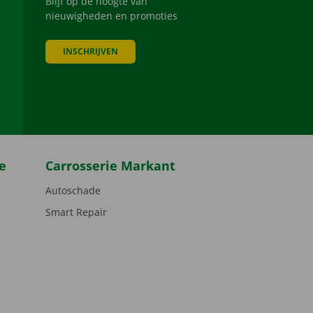
Blijf op de hoogte van
nieuwigheden en promoties
INSCHRIJVEN
be
e
Carrosserie Markant
Autoschade
Smart Repair