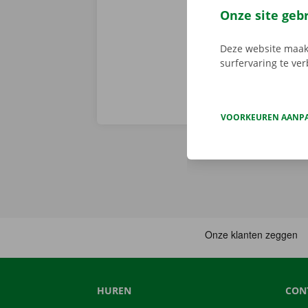
Download de 
Onze site geb
App Store
.
Deze website maakt
surfervaring te ve
VOORKEUREN AANP
HUREN
CON