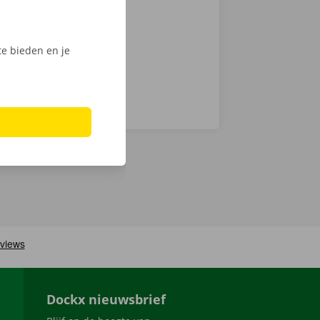
Phone via de
e bieden en je
Dockx nieuwsbrief