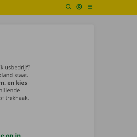
klusbedrijf?
land staat.
m, en kies
chillende
of trekhaak.
e op in