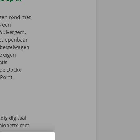
ngen rond met
s een
 Wulvergem.
het openbaar
e bestelwagen
je eigen
tis
 de Dockx
Point.
ig digitaal.
mionette met
 keuze.