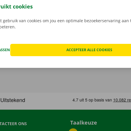
gratis app voor Android via de
Google Play Store
, of voor i
ruikt cookies
 gebruik van cookies om jou een optimale bezoekerservaring aan t
rbeteren.
ASSEN
ACCEPTEER ALLE COOKIES
Taalkeuze
TACTEER ONS