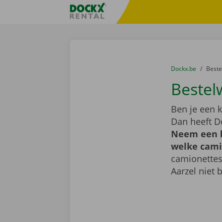
Ga naar inhoud
Taalselectie overslaan
Fratello DEMO
U bevindt zich hi
van
Dockx.be
naar
Best
Bestel
Ben je een k
Dan heeft D
Neem een k
welke camio
camionettes
Aarzel niet 