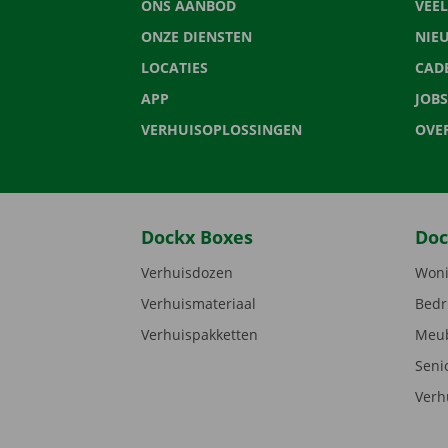
ONS AANBOD
VEE
ONZE DIENSTEN
NIE
LOCATIES
CAD
APP
JOBS
VERHUISOPLOSSINGEN
OVE
Dockx Boxes
Doc
Verhuisdozen
Woni
Verhuismateriaal
Bedr
Verhuispakketten
Meub
Seni
Verh