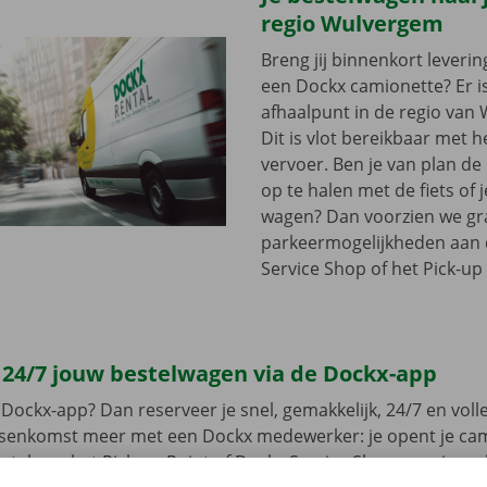
regio Wulvergem
Breng jij binnenkort leveri
een Dockx camionette? Er i
afhaalpunt in de regio van
Dit is vlot bereikbaar met 
vervoer. Ben je van plan d
op te halen met de fiets of 
wagen? Dan voorzien we gra
parkeermogelijkheden aan
Service Shop of het Pick-up 
 24/7 jouw bestelwagen via de Dockx-app
Dockx-app? Dan reserveer je snel, gemakkelijk, 24/7 en volled
ussenkomst meer met een Dockx medewerker: je opent je ca
leutel aan het Pick-up Point of Dockx Service Shop naar jouw